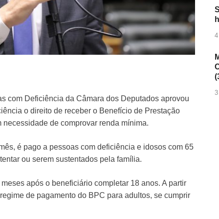
S
h
4
M
C
(
3
as com Deficiência da Câmara dos Deputados aprovou
iência o direito de receber o
Benefício de Prestação
m necessidade de comprovar renda mínima.
r mês, é pago a pessoas com deficiência e idosos com 65
entar ou serem sustentados pela família.
 meses após o beneficiário completar 18 anos. A partir
regime de pagamento do BPC para adultos, se cumprir