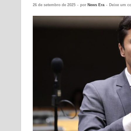
26 de setembro de 2025
-
por
News Era
-
Deixe um c