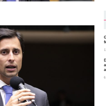
G
f
1
D
a
6