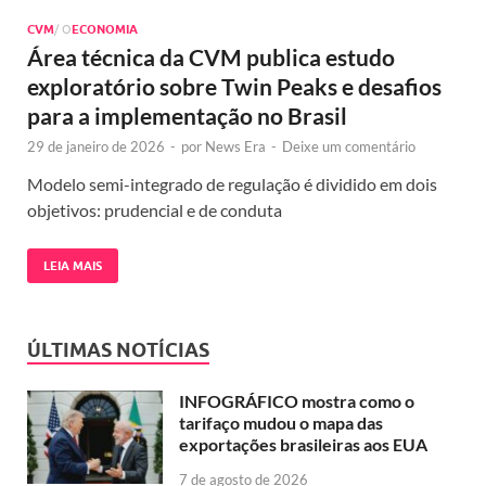
CVM
/ O
ECONOMIA
Área técnica da CVM publica estudo
exploratório sobre Twin Peaks e desafios
para a implementação no Brasil
29 de janeiro de 2026
-
por
News Era
-
Deixe um comentário
Modelo semi-integrado de regulação é dividido em dois
objetivos: prudencial e de conduta
LEIA MAIS
ÚLTIMAS NOTÍCIAS
INFOGRÁFICO mostra como o
tarifaço mudou o mapa das
exportações brasileiras aos EUA
7 de agosto de 2026