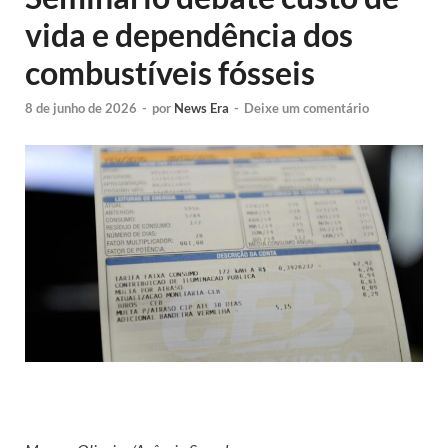
vida e dependência dos
combustíveis fósseis
8 de junho de 2026
-
por
News Era
-
Deixe um comentário