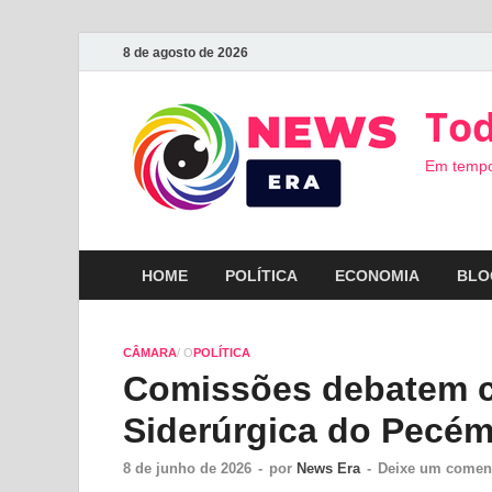
8 de agosto de 2026
Tod
Em tempo
HOME
POLÍTICA
ECONOMIA
BLO
CÂMARA
/ O
POLÍTICA
Comissões debatem 
Siderúrgica do Pecé
8 de junho de 2026
-
por
News Era
-
Deixe um comen