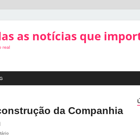
as as notícias que impor
 real
G
construção da Companhia
m
tário