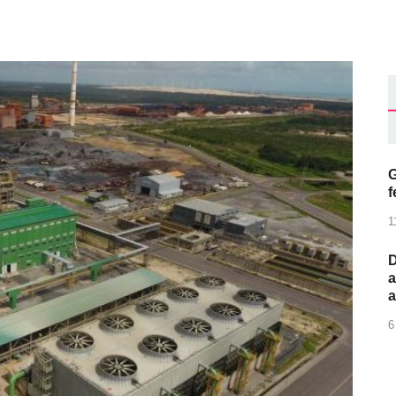
G
f
1
D
a
6