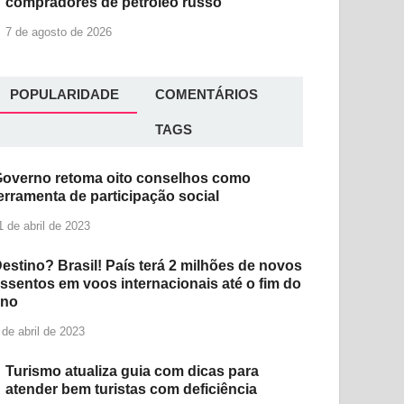
compradores de petróleo russo
7 de agosto de 2026
POPULARIDADE
COMENTÁRIOS
TAGS
overno retoma oito conselhos como
erramenta de participação social
1 de abril de 2023
estino? Brasil! País terá 2 milhões de novos
ssentos em voos internacionais até o fim do
ano
 de abril de 2023
Turismo atualiza guia com dicas para
atender bem turistas com deficiência