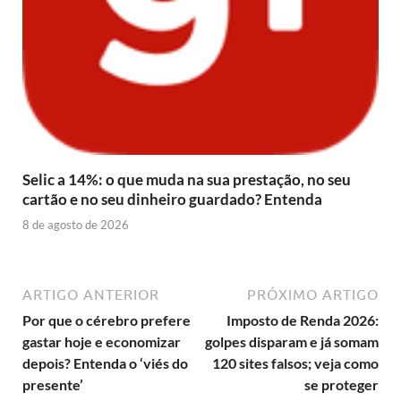
Selic a 14%: o que muda na sua prestação, no seu
cartão e no seu dinheiro guardado? Entenda
8 de agosto de 2026
ARTIGO ANTERIOR
PRÓXIMO ARTIGO
Por que o cérebro prefere
Imposto de Renda 2026:
gastar hoje e economizar
golpes disparam e já somam
depois? Entenda o ‘viés do
120 sites falsos; veja como
presente’
se proteger