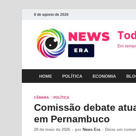
6 de agosto de 2026
Tod
Em tempo
HOME
POLÍTICA
ECONOMIA
BLO
CÂMARA
/ O
POLÍTICA
Comissão debate atua
em Pernambuco
20 de maio de 2026
-
por
News Era
-
Deixe um comen