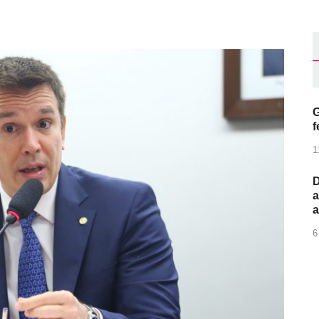
G
f
1
D
a
6