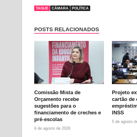
TAGUE
CÂMARA
POLÍTICA
POSTS RELACIONADOS
Comissão Mista de
Projeto e
Orçamento recebe
cartão de 
sugestões para o
empréstim
financiamento de creches e
INSS
pré-escolas
5 de agosto d
6 de agosto de 2026