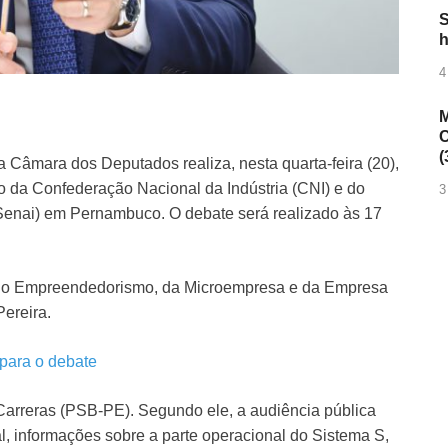
S
h
4
M
C
(
âmara dos Deputados realiza, nesta quarta-feira (20),
 da Confederação Nacional da Indústria (CNI) e do
3
(Senai) em Pernambuco. O debate será realizado às 17
o do Empreendedorismo, da Microempresa e da Empresa
ereira.
 para o debate
Carreras (PSB-PE). Segundo ele, a audiência pública
al, informações sobre a parte operacional do Sistema S,