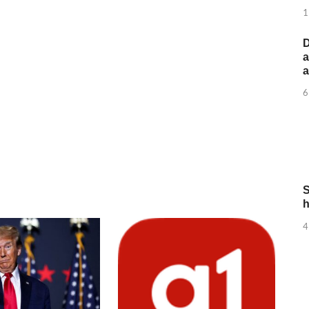
1
D
a
6
S
h
4