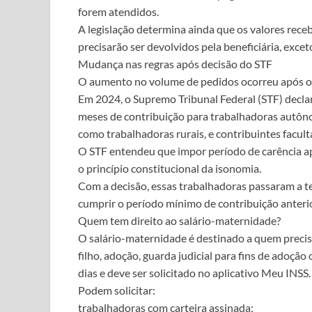
forem atendidos.
A legislação determina ainda que os valores rece
precisarão ser devolvidos pela beneficiária, exc
Mudança nas regras após decisão do STF
O aumento no volume de pedidos ocorreu após ou
Em 2024, o Supremo Tribunal Federal (STF) declar
meses de contribuição para trabalhadoras autônom
como trabalhadoras rurais, e contribuintes facult
O STF entendeu que impor período de carência ap
o princípio constitucional da isonomia.
Com a decisão, essas trabalhadoras passaram a te
cumprir o período mínimo de contribuição anteri
Quem tem direito ao salário-maternidade?
O salário-maternidade é destinado a quem precis
filho, adoção, guarda judicial para fins de adoçã
dias e deve ser solicitado no aplicativo Meu INSS.
Podem solicitar:
trabalhadoras com carteira assinada;