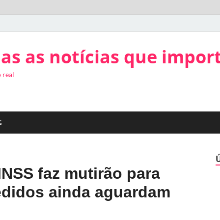
as as notícias que impor
 real
G
INSS faz mutirão para
 pedidos ainda aguardam