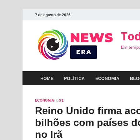
7 de agosto de 2026
Tod
Em tempo
HOME
POLÍTICA
ECONOMIA
BLO
ECONOMIA
/ O
G1
Reino Unido firma ac
bilhões com países d
no Irã