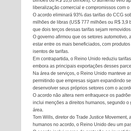
bilhões ou R$ 10,8 bilhões). O aumento veio ap
liberalização comercial e compromissos com o s
O acordo eliminará 93% das tarifas do CCG sob
milhões de libras (US$ 777 milhões ou R$ 3,9 b
que dois terços dessas tarifas sejam removidos
O governo afirmou que os setores automotivo, 
estar entre os mais beneficiados, com produtos
isentos de tarifas.
Em contrapartida, o Reino Unido reduziu tarif
embora as principais exportações desses parce
Na área de serviços, o Reino Unido manteve a
permitindo que empresas sigam expandindo se
desenvolver seus próprios setores com o acord
O acordo não altera nem enfraquece os padrões
inclui menções a direitos humanos, segundo o g
área.
Tom Wills, diretor do Trade Justice Movement, a
humanos no acordo, o Reino Unido deu um pass