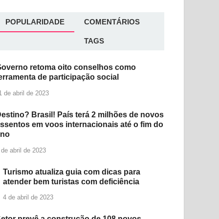
POPULARIDADE
COMENTÁRIOS
TAGS
overno retoma oito conselhos como
erramenta de participação social
1 de abril de 2023
estino? Brasil! País terá 2 milhões de novos
ssentos em voos internacionais até o fim do
ano
 de abril de 2023
Turismo atualiza guia com dicas para
atender bem turistas com deficiência
4 de abril de 2023
etor prevê a construção de 108 novos