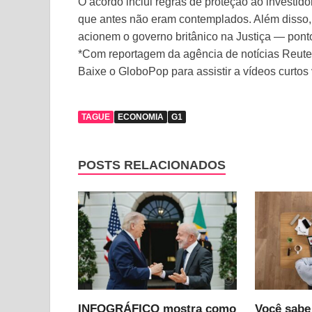
O acordo inclui regras de proteção ao investi
que antes não eram contemplados. Além disso,
acionem o governo britânico na Justiça — ponto 
*Com reportagem da agência de notícias Reute
Baixe o GloboPop para assistir a vídeos curtos 
TAGUE
ECONOMIA
G1
POSTS RELACIONADOS
INFOGRÁFICO mostra como
Você sabe