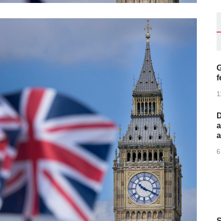
G
f
1
D
a
6
S