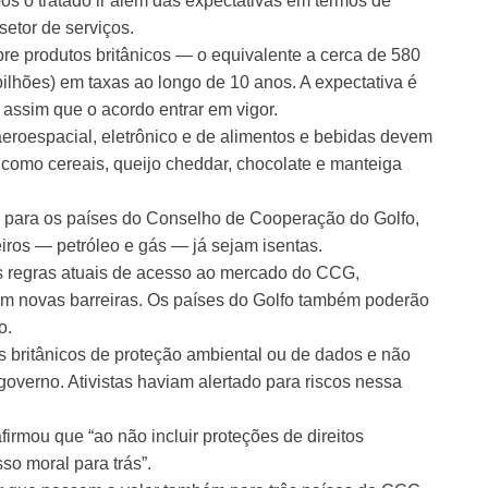
ós o tratado ir além das expectativas em termos de
etor de serviços.
re produtos britânicos — o equivalente a cerca de 580
ilhões) em taxas ao longo de 10 anos. A expectativa é
 assim que o acordo entrar em vigor.
aeroespacial, eletrônico e de alimentos e bebidas devem
 como cereais, queijo cheddar, chocolate e manteiga
as para os países do Conselho de Cooperação do Golfo,
iros — petróleo e gás — já sejam isentas.
s regras atuais de acesso ao mercado do CCG,
m novas barreiras. Os países do Golfo também poderão
o.
 britânicos de proteção ambiental ou de dados e não
overno. Ativistas haviam alertado para riscos nessa
firmou que “ao não incluir proteções de direitos
o moral para trás”.