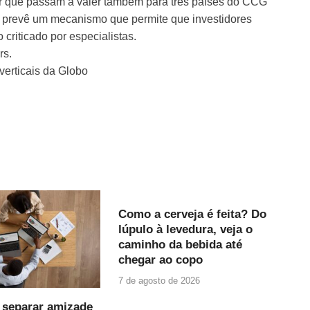
dor que passam a valer também para três países do CCG
 prevê um mecanismo que permite que investidores
criticado por especialistas.
rs.
verticais da Globo
Como a cerveja é feita? Do
lúpulo à levedura, veja o
caminho da bebida até
chegar ao copo
7 de agosto de 2026
 separar amizade