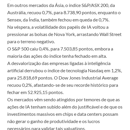
Em outros mercados da Ásia, o índice S&P/ASX 200, da
Austrália, recuou 0,7%, para 8.738,90 pontos, enquanto o
Sensex, da Índia, também fechou em queda de 0,7%.
Na véspera, a volatilidade dos papéis de IA voltou a
pressionar as bolsas de Nova York, arrastando Wall Street
para o terreno negativo.
O S&P 500 caiu 0,4%, para 7.503,85 pontos, embora a
maioria das ações do índice tenha fechado em alta.
A desvalorização das empresas ligadas à inteligência
artificial derrubou o índice de tecnologia Nasdaq em 1,2%,
para 25.818,69 pontos. O Dow Jones Industrial Average
recuou 0,2%, afastando-se de seu recorde histórico para
fechar em 52.925,15 pontos.
Os mercados vêm sendo atingidos por temores de que as
ações de IA tenham subido além do justificável e de que os
investimentos massivos em chips e data centers possam
não gerar o ganho de produtividade e os lucros
necessários para validar tais valuations.