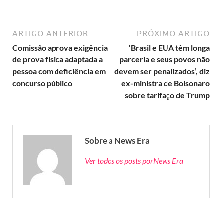
ARTIGO ANTERIOR
PRÓXIMO ARTIGO
Comissão aprova exigência
‘Brasil e EUA têm longa
de prova física adaptada a
parceria e seus povos não
pessoa com deficiência em
devem ser penalizados’, diz
concurso público
ex-ministra de Bolsonaro
sobre tarifaço de Trump
Sobre a News Era
Ver todos os posts porNews Era