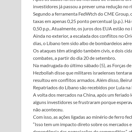
investidores já passou a prever uma redução no r
Segundo a ferramenta FedWtch do CME Group, o 
taxas em apenas 0,25 ponto percentual (p.p.). Há
0,50 p.p.. Atualmente, os juros dos EUA estão no 
Ainda no exterior, a escalada dos conflitos no O
dias, o Líbano tem sido albo de bombardeios aére
Os ataques têm atingido também civis, e dois cid
combates, a partir do dia 20 de setembro.
Na madrugada do último sábado (5), as Forças de
Hezbollah disse que militares israelenses tentara
resultou em conflitos armados. Além disso, Beiru
Repatriados do Líbano são recebidos por Lula na
A volta dos mercados na China, após um feriado l
alguns investidores se frustraram porque espera
não aconteceu.
Com isso, as ações ligadas ao minério de ferro fe
“Isso tem um impacto direto sobre os mercados e
dependência das negociações de commodities”, a