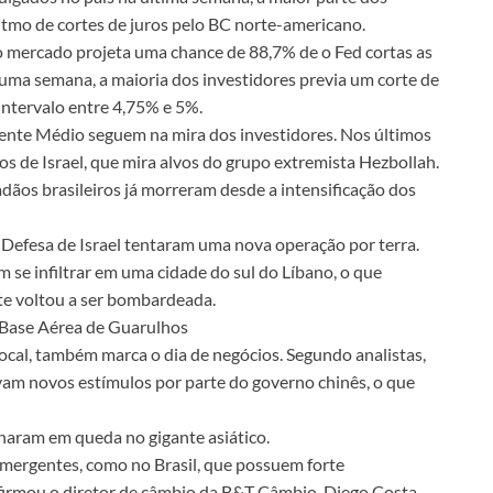
itmo de cortes de juros pelo BC norte-americano.
mercado projeta uma chance de 88,7% de o Fed cortas as
 uma semana, a maioria dos investidores previa um corte de
intervalo entre 4,75% e 5%.
riente Médio seguem na mira dos investidores. Nos últimos
os de Israel, que mira alvos do grupo extremista Hezbollah.
adãos brasileiros já morreram desde a intensificação dos
 Defesa de Israel tentaram uma nova operação por terra.
m se infiltrar em uma cidade do sul do Líbano, o que
te voltou a ser bombardeada.
 Base Aérea de Guarulhos
ocal, também marca o dia de negócios. Segundo analistas,
vam novos estímulos por parte do governo chinês, o que
charam em queda no gigante asiático.
mergentes, como no Brasil, que possuem forte
firmou o diretor de câmbio da B&T Câmbio, Diego Costa,