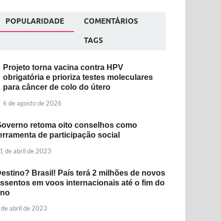
POPULARIDADE
COMENTÁRIOS
TAGS
Projeto torna vacina contra HPV
obrigatória e prioriza testes moleculares
para câncer de colo do útero
6 de agosto de 2026
overno retoma oito conselhos como
erramenta de participação social
1 de abril de 2023
estino? Brasil! País terá 2 milhões de novos
ssentos em voos internacionais até o fim do
ano
 de abril de 2023