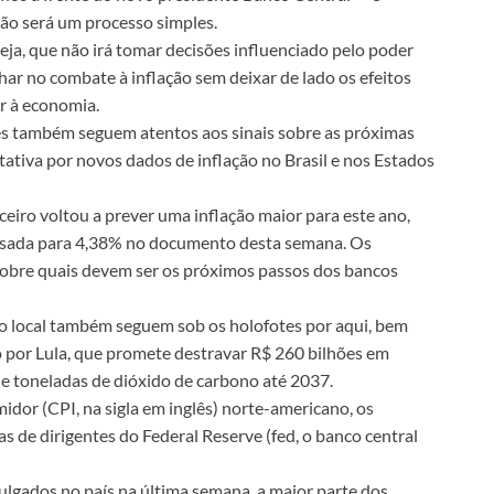
ão será um processo simples.
a, que não irá tomar decisões influenciado pelo poder
har no combate à inflação sem deixar de lado os efeitos
ar à economia.
res também seguem atentos aos sinais sobre as próximas
ativa por novos dados de inflação no Brasil e nos Estados
eiro voltou a prever uma inflação maior para este ano,
ssada para 4,38% no documento desta semana. Os
sobre quais devem ser os próximos passos dos bancos
ivo local também seguem sob os holofotes por aqui, bem
 por Lula, que promete destravar R$ 260 bilhões em
de toneladas de dióxido de carbono até 2037.
midor (CPI, na sigla em inglês) norte-americano, os
 de dirigentes do Federal Reserve (fed, o banco central
ulgados no país na última semana, a maior parte dos