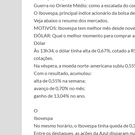
Guerra no Oriente Médio: como a escalada do con
O Ibovespa, principal índice acionário da bolsa de
Veja abaixo o resumo dos mercados.
MOTIVOS: Ibovespa tem melhor mês desde novem
DÓLAR: Qual o melhor momento para comprar 
Dólar
Às 13h34, o dólar tinha alta de 0,67%, cotado a 
cotações.
Na véspera, a moeda norte-americana subiu 0,55%
Com o resultado, acumulou:
alta de 0,55% na semana;
avanço de 0,70% no mês;
ganho de 13,04% no ano.
O
Ibovespa
No mesmo horário, o Ibovespa tinha queda de 0,
Entre os destaques, as ações da Azul disparam m