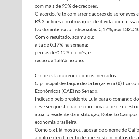
com mais de 90% de credores.
O acordo, feito com arrendadores de aeronaves e 
R$ 3 bilhões em obrigações de dívida por emissã
No dia anterior, o índice subiu 0,17%, aos 132.01
Com o resultado, acumulou:
alta de 0,17% na semana;
perdas de 0,12% no mês; e
recuo de 1,65% no ano.
O que está mexendo com os mercados
O principal destaque desta terça-feira (8) fica 
Econômicos (CAE) no Senado.
Indicado pelo presidente Lula para o comando do 
deve ser questionado sobre uma série de questões
atual presidente da instituição, Roberto Campos 
economia brasileira.
Como o g1 já mostrou, apesar de o nome de Galíp
amplo entendimento de que existem muitos desaf