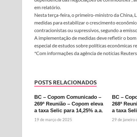
em relatório.
Nesta terça-feira, o primeiro-ministro da China,
medidas para estabilizar o crescimento econômico
contracionistas ou supressivos, segundo a emisso
A implementação de medidas deve refletir o bom 
especial de estudos sobre políticas econômicas r
*Com informações da agência de notícias Reuters
POSTS RELACIONADOS
BC – Copom Comunicado –
BC – Cop
269ª Reunião – Copom eleva
268ª Reun
a taxa Selic para 14,25% a.a.
a taxa Sel
19 de março de 2025
29 de janeiro