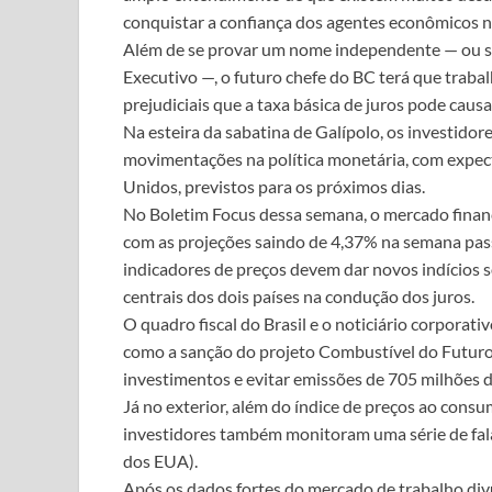
conquistar a confiança dos agentes econômicos n
Além de se provar um nome independente — ou sej
Executivo —, o futuro chefe do BC terá que trabal
prejudiciais que a taxa básica de juros pode caus
Na esteira da sabatina de Galípolo, os investido
movimentações na política monetária, com expect
Unidos, previstos para os próximos dias.
No Boletim Focus dessa semana, o mercado financ
com as projeções saindo de 4,37% na semana pa
indicadores de preços devem dar novos indícios 
centrais dos dois países na condução dos juros.
O quadro fiscal do Brasil e o noticiário corporat
como a sanção do projeto Combustível do Futuro
investimentos e evitar emissões de 705 milhões 
Já no exterior, além do índice de preços ao consu
investidores também monitoram uma série de falas
dos EUA).
Após os dados fortes do mercado de trabalho div