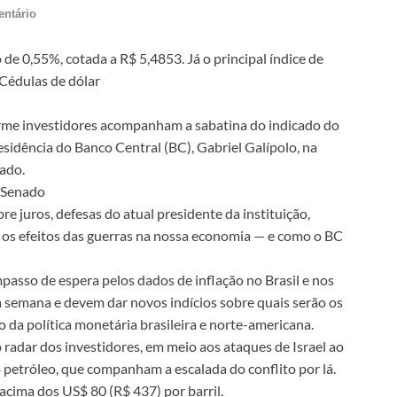
ntário
e 0,55%, cotada a R$ 5,4853. Já o principal índice de
 Cédulas de dólar
forme investidores acompanham a sabatina do indicado do
residência do Banco Central (BC), Gabriel Galípolo, na
ado.
 Senado
e juros, defesas do atual presidente da instituição,
s efeitos das guerras na nossa economia — e como o BC
sso de espera pelos dados de inflação no Brasil e nos
a semana e devem dar novos indícios sobre quais serão os
da política monetária brasileira e norte-americana.
adar dos investidores, em meio aos ataques de Israel ao
o petróleo, que companham a escalada do conflito por lá.
 acima dos US$ 80 (R$ 437) por barril.