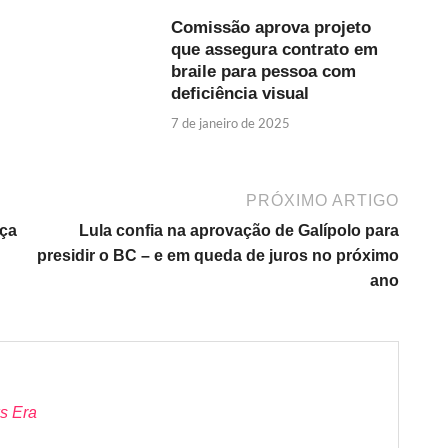
Comissão aprova projeto
que assegura contrato em
braile para pessoa com
deficiência visual
7 de janeiro de 2025
PRÓXIMO ARTIGO
nça
Lula confia na aprovação de Galípolo para
presidir o BC – e em queda de juros no próximo
ano
s Era