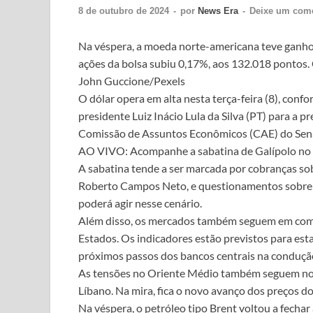
8 de outubro de 2024
-
por
News Era
-
Deixe um come
Na véspera, a moeda norte-americana teve ganho d
ações da bolsa subiu 0,17%, aos 132.018 pontos.
John Guccione/Pexels
O dólar opera em alta nesta terça-feira (8), con
presidente Luiz Inácio Lula da Silva (PT) para a p
Comissão de Assuntos Econômicos (CAE) do Sen
AO VIVO: Acompanhe a sabatina de Galípolo no
A sabatina tende a ser marcada por cobranças sobr
Roberto Campos Neto, e questionamentos sobre o
poderá agir nesse cenário.
Além disso, os mercados também seguem em compa
Estados. Os indicadores estão previstos para est
próximos passos dos bancos centrais na condução 
As tensões no Oriente Médio também seguem no r
Líbano. Na mira, fica o novo avanço dos preços d
Na véspera, o petróleo tipo Brent voltou a fechar