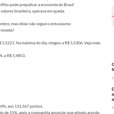
flito pode prejudicar a economia do Brasil
 valores brasileira, operava em queda.
bro, mas dólar não segue o entusiasmo
a moeda?
R$ 5,5221. Na máxima do dia, chegou a R$ 5,5306. Veja mais
, a R$ 5,4853.
G
f
1
D
a
34%, aos 131.567 pontos.
6
ais de 15%, após a companhia anunciar que atingiu acordo