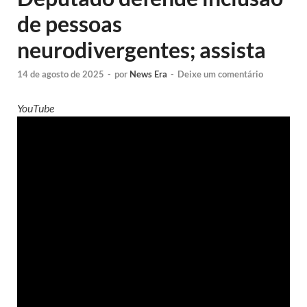
de pessoas
neurodivergentes; assista
14 de agosto de 2025
-
por
News Era
-
Deixe um comentário
YouTube