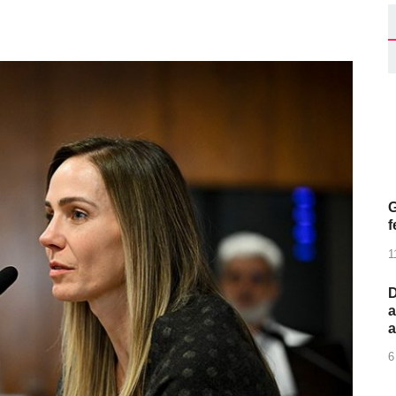
G
f
1
D
a
6