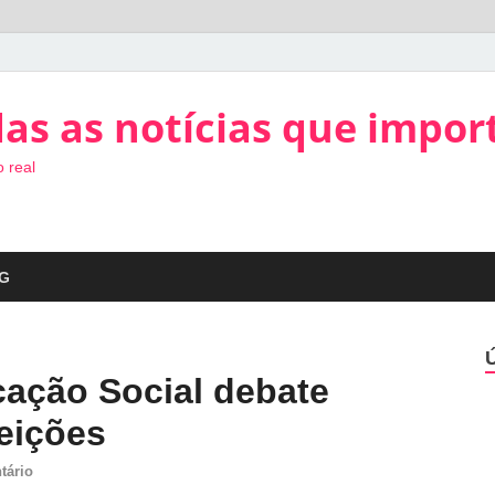
as as notícias que impor
 real
G
ação Social debate
eições
tário