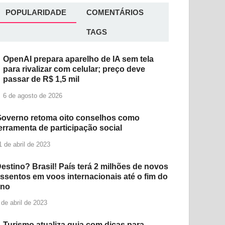
POPULARIDADE
COMENTÁRIOS
TAGS
OpenAI prepara aparelho de IA sem tela
para rivalizar com celular; preço deve
passar de R$ 1,5 mil
6 de agosto de 2026
overno retoma oito conselhos como
erramenta de participação social
1 de abril de 2023
estino? Brasil! País terá 2 milhões de novos
ssentos em voos internacionais até o fim do
ano
 de abril de 2023
Turismo atualiza guia com dicas para