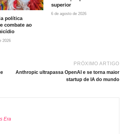
superior
6 de agosto de 2026
a política
de combate ao
icídio
e 2026
PRÓXIMO ARTIGO
de
Anthropic ultrapassa OpenAI e se torna maior
startup de IA do mundo
s Era