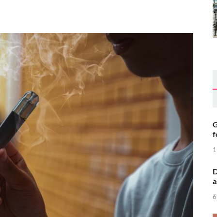
G
f
1
D
a
6