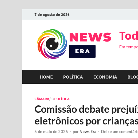
7 de agosto de 2026
Tod
Em tempo
HOME
POLÍTICA
ECONOMIA
BLO
CÂMARA
/ O
POLÍTICA
Comissão debate prejuíz
eletrônicos por criança
5 de maio de 2025
-
por
News Era
-
Deixe um comentári