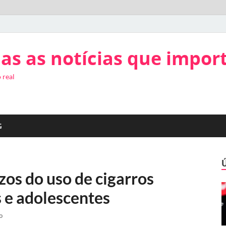
as as notícias que impor
 real
G
os do uso de cigarros
s e adolescentes
o