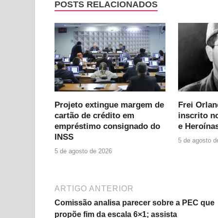
POSTS RELACIONADOS
Projeto extingue margem de
Frei Orla
cartão de crédito em
inscrito n
empréstimo consignado do
e Heroínas
INSS
5 de agosto d
5 de agosto de 2026
ARTIGO ANTERIOR
Comissão analisa parecer sobre a PEC que
propõe fim da escala 6×1; assista