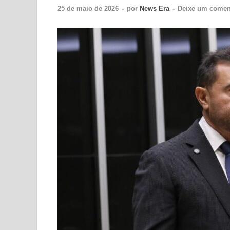
25 de maio de 2026
-
por
News Era
-
Deixe um comen