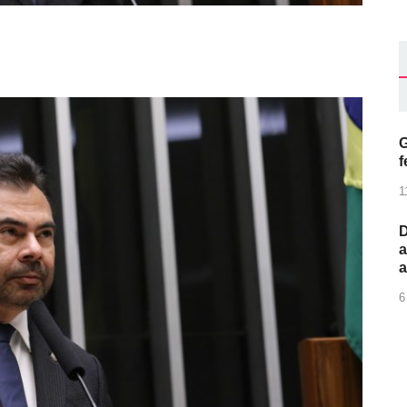
G
f
1
D
a
6