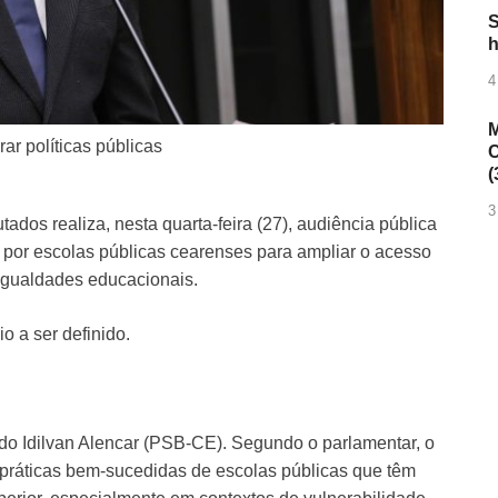
S
h
4
M
ar políticas públicas
C
(
3
s realiza, nesta quarta-feira (27), audiência pública
s por escolas públicas cearenses para ampliar o acesso
sigualdades educacionais.
o a ser definido.
do Idilvan Alencar (PSB-CE). Segundo o parlamentar, o
ir práticas bem-sucedidas de escolas públicas que têm