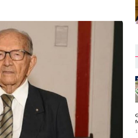
G
f
1