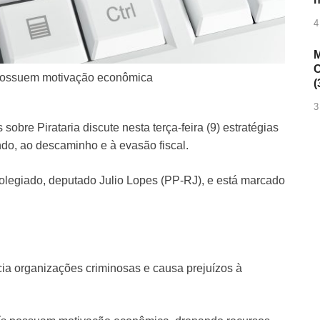
4
M
C
 possuem motivação econômica
(
3
bre Pirataria discute nesta terça-feira (9) estratégias
ndo, ao descaminho e à evasão fiscal.
olegiado, deputado Julio Lopes (PP-RJ), e está marcado
cia organizações criminosas e causa prejuízos à