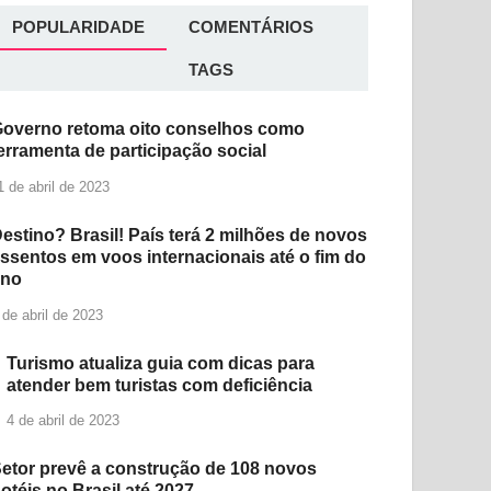
POPULARIDADE
COMENTÁRIOS
TAGS
overno retoma oito conselhos como
erramenta de participação social
1 de abril de 2023
estino? Brasil! País terá 2 milhões de novos
ssentos em voos internacionais até o fim do
ano
 de abril de 2023
Turismo atualiza guia com dicas para
atender bem turistas com deficiência
4 de abril de 2023
etor prevê a construção de 108 novos
otéis no Brasil até 2027