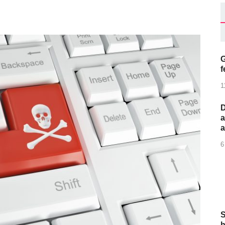
G
f
1
D
a
6
S
h