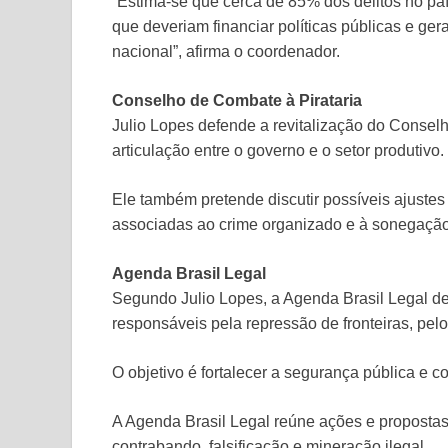
“Estima-se que cerca de 85% dos delitos no p
que deveriam financiar políticas públicas e ger
nacional”, afirma o coordenador.
Conselho de Combate à Pirataria
Julio Lopes defende a revitalização do Consel
articulação entre o governo e o setor produtivo.
Ele também pretende discutir possíveis ajustes 
associadas ao crime organizado e à sonegação 
Agenda Brasil Legal
Segundo Julio Lopes, a Agenda Brasil Legal d
responsáveis pela repressão de fronteiras, pelo
O objetivo é fortalecer a segurança pública e c
A Agenda Brasil Legal reúne ações e propostas 
contrabando, falsificação e mineração ilegal.