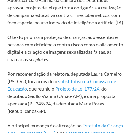
Adolescência e Família da Câmara dos Deputados
aprovou projeto de lei que torna obrigatória a realização
de campanha educativa contra crimes cibernéticos, com
foco especial no uso indevido de inteligência artificial (IA).
O texto prioriza a proteção de crianças, adolescentes e
pessoas com deficiência contra riscos como o aliciamento
digital e a criação de imagens sexualizadas falsas, as
chamadas
deepfakes
.
Por recomendação da relatora, deputada Laura Carneiro
(PSD-RJ), foi aprovado o
substitutivo da Comissão de
Educação
, que reuniu o
Projeto de Lei 177/24
, do
deputado Saullo Vianna (União-AM), e uma proposta
apensada
(PL 349/24, da deputada Maria Rosas
(Republicanos-SP).
A principal mudança é a alteração no
Estatuto da Criança
e do Adolescente (ECA)
e no
Estatuto da Pessoa com