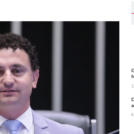
G
f
1
D
a
6