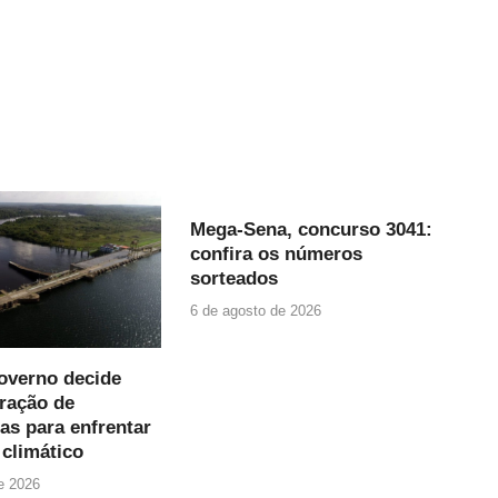
Mega-Sena, concurso 3041:
confira os números
sorteados
6 de agosto de 2026
governo decide
eração de
cas para enfrentar
climático
e 2026