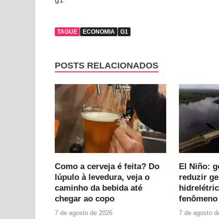
TAGUE
ECONOMIA
G1
POSTS RELACIONADOS
Como a cerveja é feita? Do
El Niño: 
lúpulo à levedura, veja o
reduzir g
caminho da bebida até
hidrelétri
chegar ao copo
fenômeno 
7 de agosto de 2026
7 de agosto d