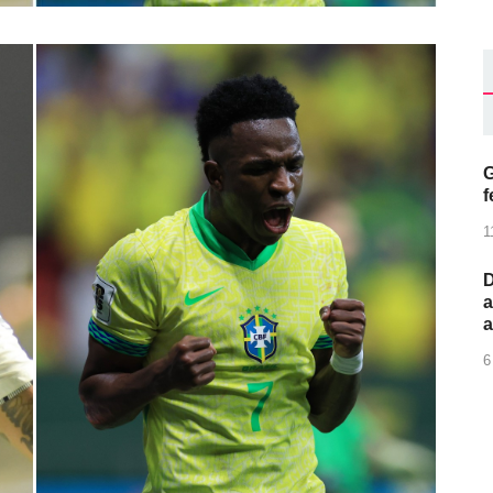
G
f
1
D
a
6