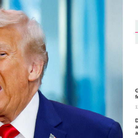
G
f
1
D
a