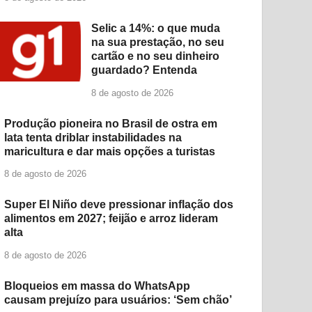
Selic a 14%: o que muda
na sua prestação, no seu
cartão e no seu dinheiro
guardado? Entenda
8 de agosto de 2026
Produção pioneira no Brasil de ostra em
lata tenta driblar instabilidades na
maricultura e dar mais opções a turistas
8 de agosto de 2026
Super El Niño deve pressionar inflação dos
alimentos em 2027; feijão e arroz lideram
alta
8 de agosto de 2026
Bloqueios em massa do WhatsApp
causam prejuízo para usuários: ‘Sem chão’