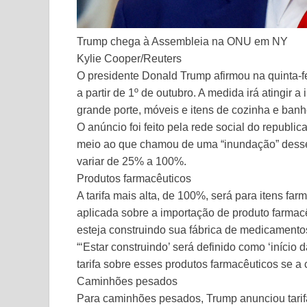
Trump chega à Assembleia na ONU em NY
Kylie Cooper/Reuters
O presidente Donald Trump afirmou na quinta-fe
a partir de 1º de outubro. A medida irá atingir
grande porte, móveis e itens de cozinha e banh
O anúncio foi feito pela rede social do republica
meio ao que chamou de uma “inundação” desse
variar de 25% a 100%.
Produtos farmacêuticos
A tarifa mais alta, de 100%, será para itens fa
aplicada sobre a importação de produto farma
esteja construindo sua fábrica de medicament
“‘Estar construindo’ será definido como ‘início 
tarifa sobre esses produtos farmacêuticos se a 
Caminhões pesados
Para caminhões pesados, Trump anunciou tarif