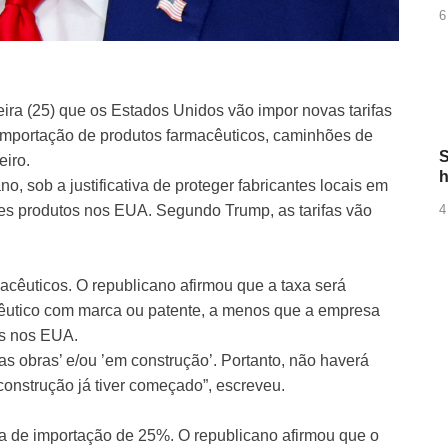
6
ira (25) que os Estados Unidos vão impor novas tarifas
 a importação de produtos farmacêuticos, caminhões de
S
eiro.
h
no, sob a justificativa de proteger fabricantes locais em
4
s produtos nos EUA. Segundo Trump, as tarifas vão
rmacêuticos. O republicano afirmou que a taxa será
cêutico com marca ou patente, a menos que a empresa
os nos EUA.
das obras’ e/ou ’em construção’. Portanto, não haverá
construção já tiver começado”, escreveu.
a de importação de 25%. O republicano afirmou que o