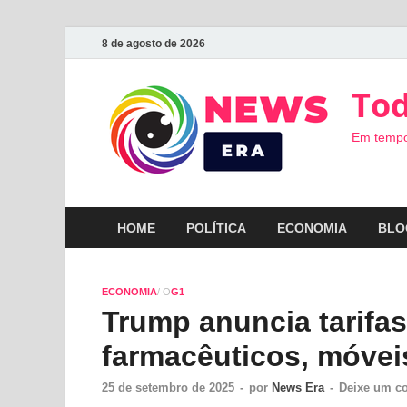
8 de agosto de 2026
Tod
Em tempo
HOME
POLÍTICA
ECONOMIA
BLO
ECONOMIA
/ O
G1
Trump anuncia tarifa
farmacêuticos, móve
25 de setembro de 2025
-
por
News Era
-
Deixe um c