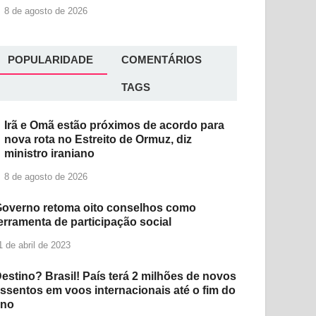
8 de agosto de 2026
POPULARIDADE
COMENTÁRIOS
TAGS
Irã e Omã estão próximos de acordo para
nova rota no Estreito de Ormuz, diz
ministro iraniano
8 de agosto de 2026
overno retoma oito conselhos como
erramenta de participação social
1 de abril de 2023
estino? Brasil! País terá 2 milhões de novos
ssentos em voos internacionais até o fim do
ano