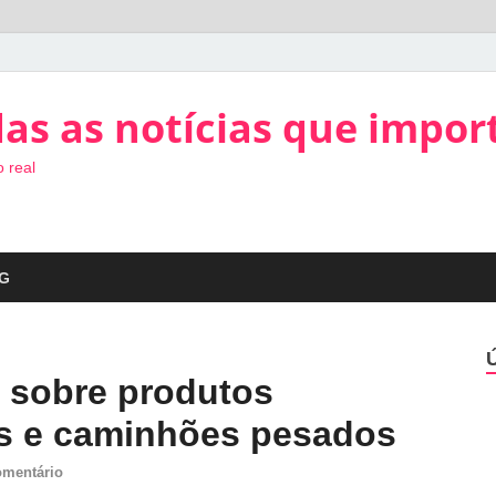
as as notícias que impor
 real
G
s sobre produtos
is e caminhões pesados
omentário