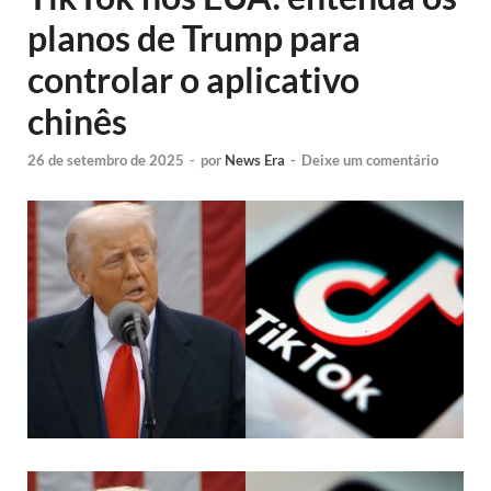
planos de Trump para
controlar o aplicativo
chinês
26 de setembro de 2025
-
por
News Era
-
Deixe um comentário