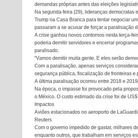
demandas próprias antes das eleições legislati
Na segunda-feira (29), lideranças democratas 
Trump na Casa Branca para tentar negociar u
passaram a se acusar de forçar a paralisação 
A crise ganhou novos contornos nesta terça-fe
poderia demitir servidores e encerrar program
paralisado.
“Vamos demitir muita gente. E eles serão democ
Com a paralisação, apenas serviços considera
segurança pública, fiscalização de fronteiras e
A última paralisação ocorreu entre 2018 e 2019
Na época, o impasse foi provocado pela propost
o México. O custo estimado da crise foi de US$
Impactos
Aviões estacionados no aeroporto de LaGuard
Reuters
Com o governo impedido de gastar, milhares de
enquanto outros, que trabalham em serviços es