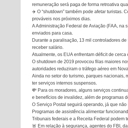
remuneração será paga de forma retroativa qua
✈️ O “shutdown” também pode afetar turistas.
prováveis nos próximos dias.
A Administração Federal de Aviação (FAA, na si
enviados para casa.
Durante a paralisação, 13 mil controladores de
receber salário.
Atualmente, os EUA enfrentam déficit de cerca 
O shutdown de 2019 provocou filas maiores nos
autoridades reduziram o tráfego aéreo em Nova
Ainda no setor do turismo, parques nacionais,
ter serviços internos suspensos.
💸 Para os moradores, alguns serviços contin
e benefícios de invalidez, além de programas 
O Serviço Postal seguirá operando, já que nã
Programas de assistência alimentar funcionan
Tribunais federais e a Receita Federal podem t
🚨 Em relação à segurança, agentes do FBI, da