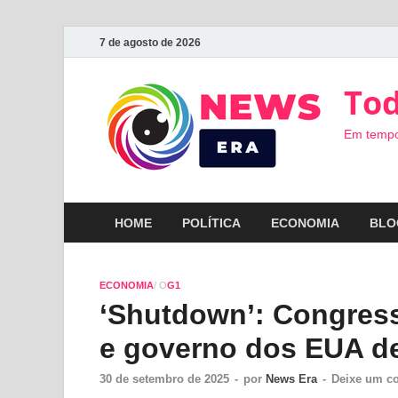
7 de agosto de 2026
Tod
Em tempo
HOME
POLÍTICA
ECONOMIA
BLO
ECONOMIA
/ O
G1
‘Shutdown’: Congres
e governo dos EUA de
30 de setembro de 2025
-
por
News Era
-
Deixe um c