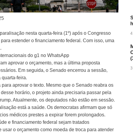
S
25
h
aralisação nesta quarta-feira (1º) após o Congresso
4
 para estender o financiamento federal. Com isso, uma
M
.
C
internacionais do g1 no WhatsApp
(
taram aprovar o orçamento, mas a última proposta
3
essários. Em seguida, o Senado encerrou a sessão,
quarta-feira.
a para aprovar o texto. Mesmo que o Senado reabra os
desse horário, o projeto ainda precisaria passar pela
rump. Atualmente, os deputados não estão em sessão.
alisação está a saúde. Os democratas afirmam que só
ios médicos prestes a expirar forem prolongados.
de e financiamento federal sejam tratados
 usar o orçamento como moeda de troca para atender