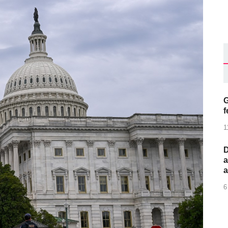
G
f
1
D
a
6