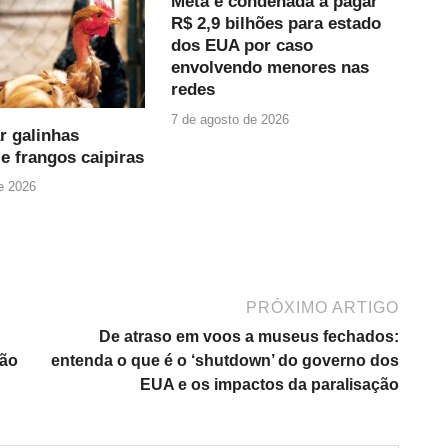
Meta é condenada a pagar
R$ 2,9 bilhões para estado
dos EUA por caso
envolvendo menores nas
redes
7 de agosto de 2026
r galinhas
e frangos caipiras
e 2026
PRÓXIMO ARTIGO
De atraso em voos a museus fechados:
ção
entenda o que é o ‘shutdown’ do governo dos
EUA e os impactos da paralisação