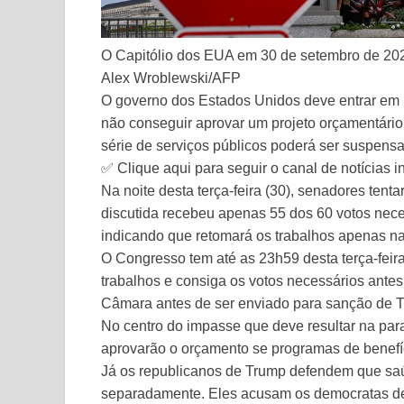
O Capitólio dos EUA em 30 de setembro de 20
Alex Wroblewski/AFP
O governo dos Estados Unidos deve entrar em p
não conseguir aprovar um projeto orçamentário
série de serviços públicos poderá ser suspensa
✅ Clique aqui para seguir o canal de notícias 
Na noite desta terça-feira (30), senadores ten
discutida recebeu apenas 55 dos 60 votos nec
indicando que retomará os trabalhos apenas na 
O Congresso tem até as 23h59 desta terça-feir
trabalhos e consiga os votos necessários antes 
Câmara antes de ser enviado para sanção de T
No centro do impasse que deve resultar na par
aprovarão o orçamento se programas de benefíc
Já os republicanos de Trump defendem que saú
separadamente. Eles acusam os democratas de