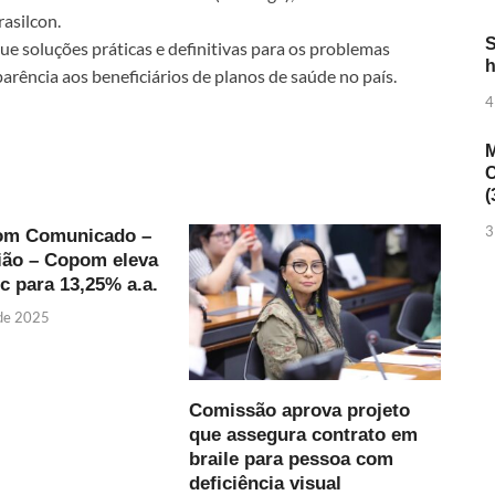
rasilcon.
S
e soluções práticas e definitivas para os problemas
h
rência aos beneficiários de planos de saúde no país.
4
M
C
(
3
om Comunicado –
ião – Copom eleva
ic para 13,25% a.a.
 de 2025
Comissão aprova projeto
que assegura contrato em
braile para pessoa com
deficiência visual