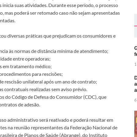
 inicia suas atividades. Durante esse período, o processo
so, mas poderá ser retomado caso não sejam apresentadas
ontadas.
ou diversas práticas que prejudicam os consumidores e
G
ncia às normas de distância mínima de atendimento;
f
ilidade entre operadoras;
1
s em tratamento médico;
 procedimentos para rescisões;
D
de rescisão unilateral após um ano de contrato;
a
contratuais realizadas sem aviso prévio.
igos do Código de Defesa do Consumidor (CDC), que
6
ontratos de adesão.
so administrativo será reativado e poderá resultar em
tes na reunião representantes da Federação Nacional de
asileira de Planos de Saúde (Abrange), do Instituto