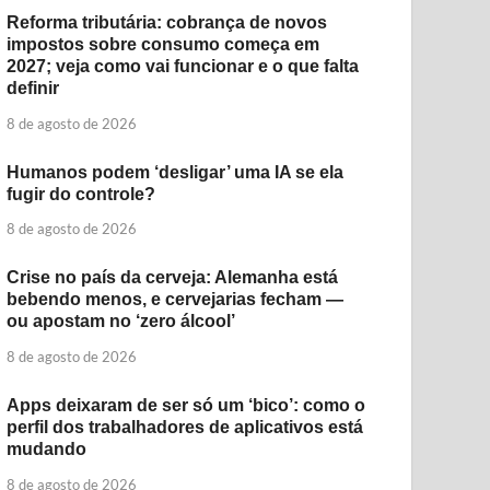
Reforma tributária: cobrança de novos
impostos sobre consumo começa em
2027; veja como vai funcionar e o que falta
definir
8 de agosto de 2026
Humanos podem ‘desligar’ uma IA se ela
fugir do controle?
8 de agosto de 2026
Crise no país da cerveja: Alemanha está
bebendo menos, e cervejarias fecham —
ou apostam no ‘zero álcool’
8 de agosto de 2026
Apps deixaram de ser só um ‘bico’: como o
perfil dos trabalhadores de aplicativos está
mudando
8 de agosto de 2026