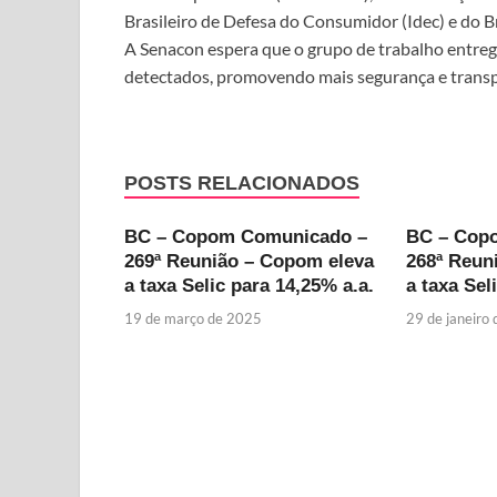
Brasileiro de Defesa do Consumidor (Idec) e do B
A Senacon espera que o grupo de trabalho entregu
detectados, promovendo mais segurança e transpa
POSTS RELACIONADOS
BC – Copom Comunicado –
BC – Cop
269ª Reunião – Copom eleva
268ª Reun
a taxa Selic para 14,25% a.a.
a taxa Sel
19 de março de 2025
29 de janeiro