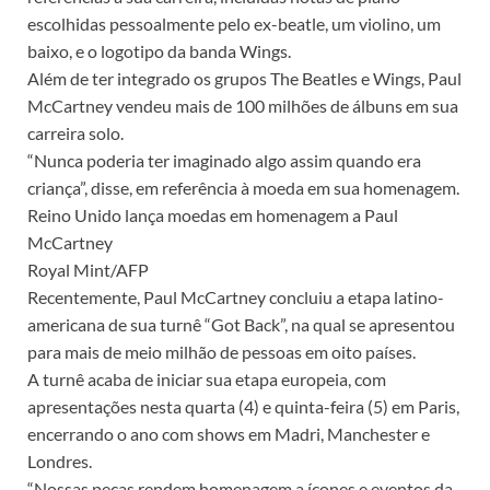
escolhidas pessoalmente pelo ex-beatle, um violino, um
baixo, e o logotipo da banda Wings.
Além de ter integrado os grupos The Beatles e Wings, Paul
McCartney vendeu mais de 100 milhões de álbuns em sua
carreira solo.
“Nunca poderia ter imaginado algo assim quando era
criança”, disse, em referência à moeda em sua homenagem.
Reino Unido lança moedas em homenagem a Paul
McCartney
Royal Mint/AFP
Recentemente, Paul McCartney concluiu a etapa latino-
americana de sua turnê “Got Back”, na qual se apresentou
para mais de meio milhão de pessoas em oito países.
A turnê acaba de iniciar sua etapa europeia, com
apresentações nesta quarta (4) e quinta-feira (5) em Paris,
encerrando o ano com shows em Madri, Manchester e
Londres.
“Nossas peças rendem homenagem a ícones e eventos da