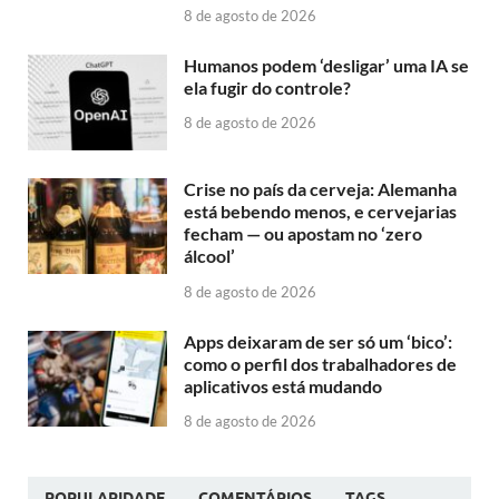
8 de agosto de 2026
Humanos podem ‘desligar’ uma IA se
ela fugir do controle?
8 de agosto de 2026
Crise no país da cerveja: Alemanha
está bebendo menos, e cervejarias
fecham — ou apostam no ‘zero
álcool’
8 de agosto de 2026
Apps deixaram de ser só um ‘bico’:
como o perfil dos trabalhadores de
aplicativos está mudando
8 de agosto de 2026
POPULARIDADE
COMENTÁRIOS
TAGS