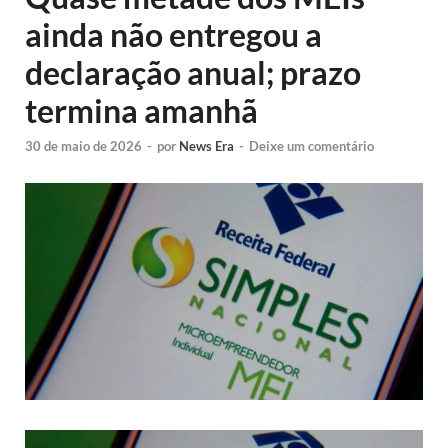
ainda não entregou a
declaração anual; prazo
termina amanhã
30 de maio de 2026
-
por
News Era
-
Deixe um comentário