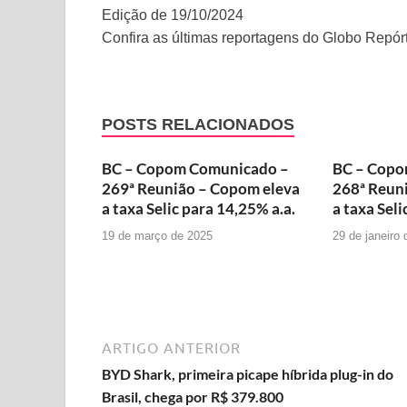
Edição de 19/10/2024
Confira as últimas reportagens do Globo Repórt
POSTS RELACIONADOS
BC – Copom Comunicado –
BC – Copo
269ª Reunião – Copom eleva
268ª Reun
a taxa Selic para 14,25% a.a.
a taxa Seli
19 de março de 2025
29 de janeiro
ARTIGO ANTERIOR
BYD Shark, primeira picape híbrida plug-in do
Brasil, chega por R$ 379.800