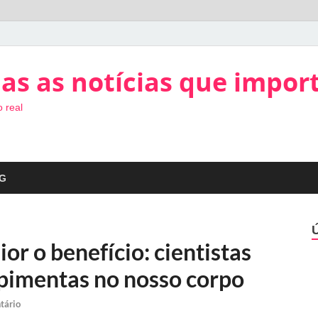
as as notícias que impor
 real
G
or o benefício: cientistas
 pimentas no nosso corpo
tário