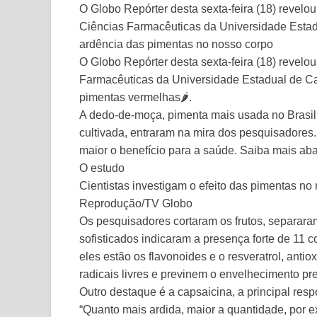
O Globo Repórter desta sexta-feira (18) revelo
Ciências Farmacêuticas da Universidade Estadu
ardência das pimentas no nosso corpo
O Globo Repórter desta sexta-feira (18) revel
Farmacêuticas da Universidade Estadual de Ca
pimentas vermelhas🌶️.
A dedo-de-moça, pimenta mais usada no Brasil 
cultivada, entraram na mira dos pesquisadores
maior o benefício para a saúde. Saiba mais aba
O estudo
Cientistas investigam o efeito das pimentas no
Reprodução/TV Globo
Os pesquisadores cortaram os frutos, separar
sofisticados indicaram a presença forte de 11
eles estão os flavonoides e o resveratrol, antio
radicais livres e previnem o envelhecimento pr
Outro destaque é a capsaicina, a principal res
“Quanto mais ardida, maior a quantidade, por 