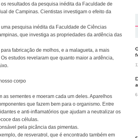
u os resultados da pesquisa inédita da Faculdade de
al de Campinas. Cientistas investigam o efeito da
ou uma pesquisa inédita da Faculdade de Ciências
mpinas, que investiga as propriedades da ardência das
G
para fabricação de molhos, e a malagueta, a mais
f
. Os estudos revelaram que quanto maior a ardência,
1
ixo.
D
 nosso corpo
a
6
am as sementes e moeram cada um deles. Aparelhos
 componentes que fazem bem para o organismo. Entre
xidantes e anti-inflamatórios que ajudam a neutralizar os
ecoce das células.
ponsável pela picância das pimentas.
exemplo, de resveratrol, que é encontrado também em
S