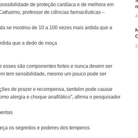
possibilidade de proteção cardíaca e de melhora em
n
atharino, professor de ciências farmacêuticas –
4
a se mostrou de 10 a 100 vezes mais ardida que a
M
C
ardida que a dedo de moça
3
que esses são componentes fortes e nunca devem ser
em tem sensibilidade, mesmo um pouco pode ser
ações de prazer e recompensa, também pode causar
mo alergia e choque anafilático”, afirma o pesquisador
mentas
heça os segredos e poderes dos temperos