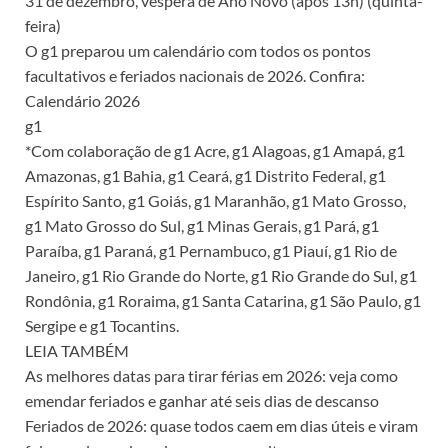
31 de dezembro, véspera de Ano Novo (após 13h) (quinta-
feira)
O g1 preparou um calendário com todos os pontos
facultativos e feriados nacionais de 2026. Confira:
Calendário 2026
g1
*Com colaboração de g1 Acre, g1 Alagoas, g1 Amapá, g1
Amazonas, g1 Bahia, g1 Ceará, g1 Distrito Federal, g1
Espírito Santo, g1 Goiás, g1 Maranhão, g1 Mato Grosso,
g1 Mato Grosso do Sul, g1 Minas Gerais, g1 Pará, g1
Paraíba, g1 Paraná, g1 Pernambuco, g1 Piauí, g1 Rio de
Janeiro, g1 Rio Grande do Norte, g1 Rio Grande do Sul, g1
Rondônia, g1 Roraima, g1 Santa Catarina, g1 São Paulo, g1
Sergipe e g1 Tocantins.
LEIA TAMBÉM
As melhores datas para tirar férias em 2026: veja como
emendar feriados e ganhar até seis dias de descanso
Feriados de 2026: quase todos caem em dias úteis e viram