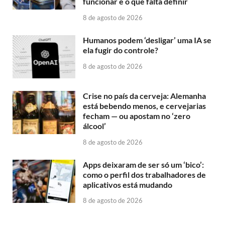
funcionar e o que falta definir
8 de agosto de 2026
Humanos podem ‘desligar’ uma IA se
ela fugir do controle?
8 de agosto de 2026
Crise no país da cerveja: Alemanha
está bebendo menos, e cervejarias
fecham — ou apostam no ‘zero
álcool’
8 de agosto de 2026
Apps deixaram de ser só um ‘bico’:
como o perfil dos trabalhadores de
aplicativos está mudando
8 de agosto de 2026