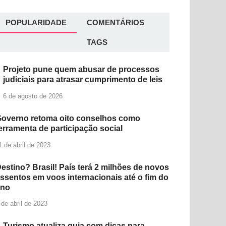
POPULARIDADE
COMENTÁRIOS
TAGS
Projeto pune quem abusar de processos
judiciais para atrasar cumprimento de leis
6 de agosto de 2026
overno retoma oito conselhos como
erramenta de participação social
1 de abril de 2023
estino? Brasil! País terá 2 milhões de novos
ssentos em voos internacionais até o fim do
ano
 de abril de 2023
Turismo atualiza guia com dicas para