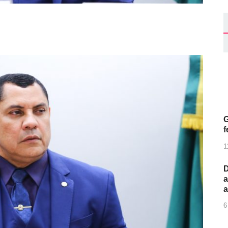
G
f
1
D
a
6