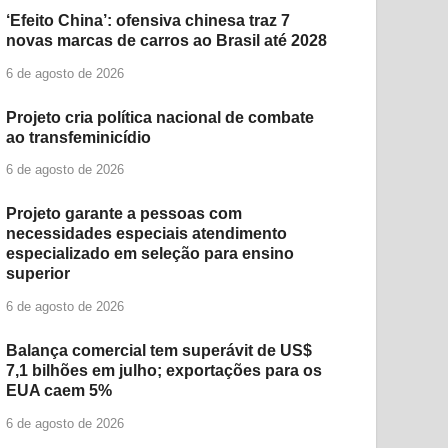
‘Efeito China’: ofensiva chinesa traz 7
novas marcas de carros ao Brasil até 2028
6 de agosto de 2026
Projeto cria política nacional de combate
ao transfeminicídio
6 de agosto de 2026
Projeto garante a pessoas com
necessidades especiais atendimento
especializado em seleção para ensino
superior
6 de agosto de 2026
Balança comercial tem superávit de US$
7,1 bilhões em julho; exportações para os
EUA caem 5%
6 de agosto de 2026