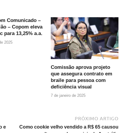
om Comunicado –
ião – Copom eleva
ic para 13,25% a.a.
 de 2025
Comissão aprova projeto
que assegura contrato em
braile para pessoa com
deficiência visual
7 de janeiro de 2025
PRÓXIMO ARTIGO
o e
Como cookie velho vendido a R$ 65 causou