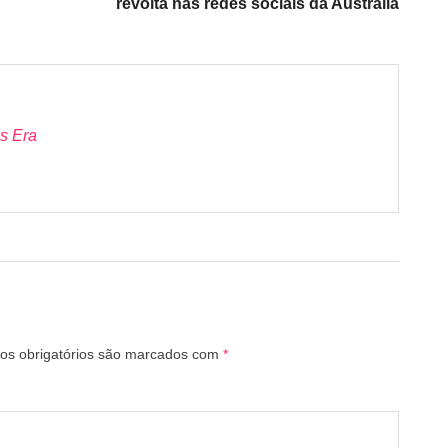
revolta nas redes sociais da Austrália
s Era
s obrigatórios são marcados com
*