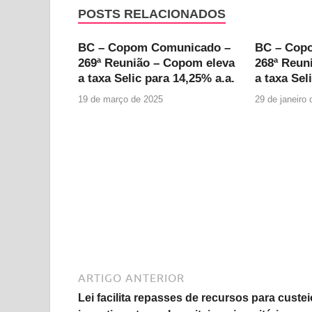
POSTS RELACIONADOS
BC – Copom Comunicado –
BC – Cop
269ª Reunião – Copom eleva
268ª Reun
a taxa Selic para 14,25% a.a.
a taxa Sel
19 de março de 2025
29 de janeiro
ARTIGO ANTERIOR
Lei facilita repasses de recursos para custei