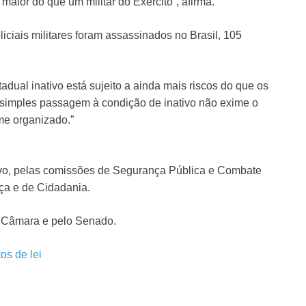
 maior do que um militar do Exército”, afirma.
iciais militares foram assassinados no Brasil, 105
adual inativo está sujeito a ainda mais riscos do que os
a simples passagem à condição de inativo não exime o
ime organizado.”
vo
, pelas comissões de Segurança Pública e Combate
iça e de Cidadania.
la Câmara e pelo Senado.
os de lei