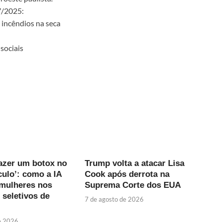
7/2025:
 incêndios na seca
sociais
fazer um botox no
Trump volta a atacar Lisa
ulo’: como a IA
Cook após derrota na
 mulheres nos
Suprema Corte dos EUA
 seletivos de
7 de agosto de 2026
e 2026