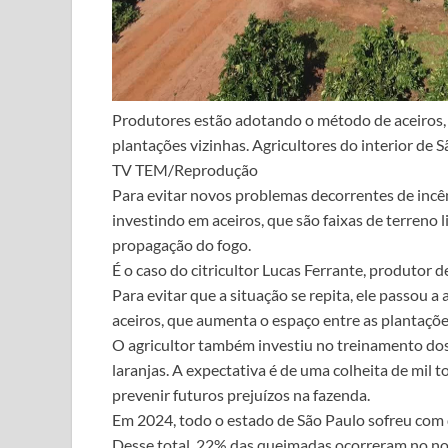
Produtores estão adotando o método de aceiros,
plantações vizinhas. Agricultores do interior de 
TV TEM/Reprodução
Para evitar novos problemas decorrentes de incên
investindo em aceiros, que são faixas de terreno 
propagação do fogo.
É o caso do citricultor Lucas Ferrante, produtor 
Para evitar que a situação se repita, ele passou 
aceiros, que aumenta o espaço entre as plantaçõe
O agricultor também investiu no treinamento dos 
laranjas. A expectativa é de uma colheita de mil
prevenir futuros prejuízos na fazenda.
Em 2024, todo o estado de São Paulo sofreu com 
Desse total, 22% das queimadas ocorreram no nor