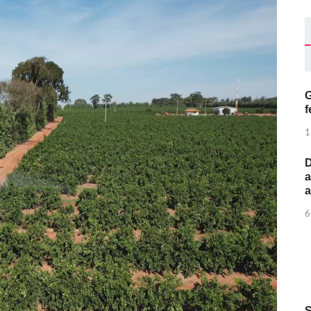
G
f
1
D
a
6
S