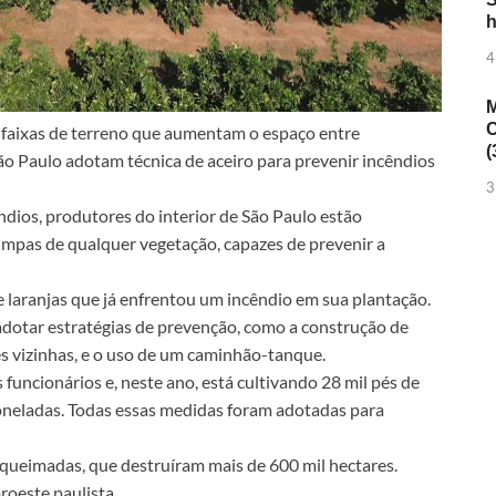
h
4
M
C
 faixas de terreno que aumentam o espaço entre
(
São Paulo adotam técnica de aceiro para prevenir incêndios
3
dios, produtores do interior de São Paulo estão
limpas de qualquer vegetação, capazes de prevenir a
de laranjas que já enfrentou um incêndio em sua plantação.
a adotar estratégias de prevenção, como a construção de
s vizinhas, e o uso de um caminhão-tanque.
funcionários e, neste ano, está cultivando 28 mil pés de
 toneladas. Todas essas medidas foram adotadas para
queimadas, que destruíram mais de 600 mil hectares.
oeste paulista.