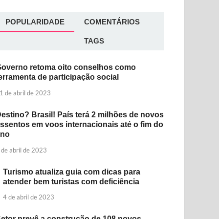
POPULARIDADE
COMENTÁRIOS
TAGS
overno retoma oito conselhos como
erramenta de participação social
1 de abril de 2023
estino? Brasil! País terá 2 milhões de novos
ssentos em voos internacionais até o fim do
ano
 de abril de 2023
Turismo atualiza guia com dicas para
atender bem turistas com deficiência
4 de abril de 2023
etor prevê a construção de 108 novos