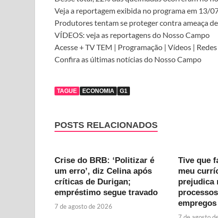
Veja a reportagem exibida no programa em 13/0
Produtores tentam se proteger contra ameaça de
VÍDEOS: veja as reportagens do Nosso Campo
Acesse + TV TEM | Programação | Vídeos | Redes 
Confira as últimas notícias do Nosso Campo
TAGUE
ECONOMIA
G1
POSTS RELACIONADOS
Crise do BRB: ‘Politizar é
Tive que 
um erro’, diz Celina após
meu curríc
críticas de Durigan;
prejudica
empréstimo segue travado
processos
empregos
7 de agosto de 2026
7 de agosto d