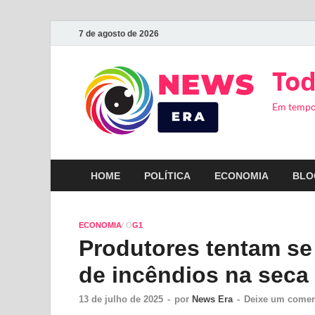
7 de agosto de 2026
Tod
Em tempo
HOME
POLÍTICA
ECONOMIA
BLO
ECONOMIA
/ O
G1
Produtores tentam se
de incêndios na seca
13 de julho de 2025
-
por
News Era
-
Deixe um comen