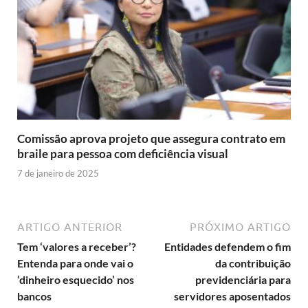
Comissão aprova projeto que assegura contrato em
braile para pessoa com deficiência visual
7 de janeiro de 2025
ARTIGO ANTERIOR
PRÓXIMO ARTIGO
Tem ‘valores a receber’?
Entidades defendem o fim
Entenda para onde vai o
da contribuição
‘dinheiro esquecido’ nos
previdenciária para
bancos
servidores aposentados