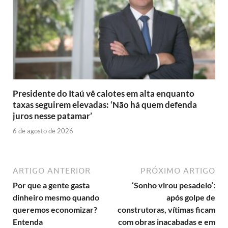
Presidente do Itaú vê calotes em alta enquanto
taxas seguirem elevadas: ‘Não há quem defenda
juros nesse patamar’
6 de agosto de 2026
ARTIGO ANTERIOR
PRÓXIMO ARTIGO
Por que a gente gasta
‘Sonho virou pesadelo’:
dinheiro mesmo quando
após golpe de
queremos economizar?
construtoras, vítimas ficam
Entenda
com obras inacabadas e em