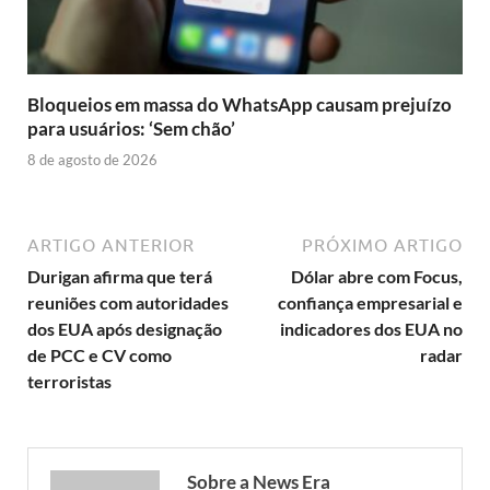
Bloqueios em massa do WhatsApp causam prejuízo
para usuários: ‘Sem chão’
8 de agosto de 2026
ARTIGO ANTERIOR
PRÓXIMO ARTIGO
Durigan afirma que terá
Dólar abre com Focus,
reuniões com autoridades
confiança empresarial e
dos EUA após designação
indicadores dos EUA no
de PCC e CV como
radar
terroristas
Sobre a News Era