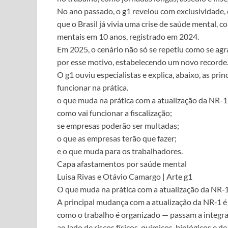
No ano passado, o g1 revelou com exclusividade, 
que o Brasil já vivia uma crise de saúde mental,
mentais em 10 anos, registrado em 2024.
Em 2025, o cenário não só se repetiu como se agr
por esse motivo, estabelecendo um novo recorde
O g1 ouviu especialistas e explica, abaixo, as pri
funcionar na prática.
o que muda na prática com a atualização da NR-1
como vai funcionar a fiscalização;
se empresas poderão ser multadas;
o que as empresas terão que fazer;
e o que muda para os trabalhadores.
Capa afastamentos por saúde mental
Luisa Rivas e Otávio Camargo | Arte g1
O que muda na prática com a atualização da NR‑
A principal mudança com a atualização da NR‑1 é 
como o trabalho é organizado — passam a integra
ao lado de riscos físicos, químicos, biológicos e de