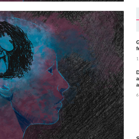
G
f
1
D
a
6
S