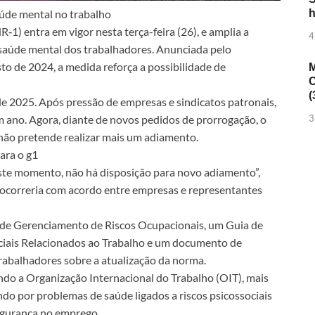
aúde mental no trabalho
h
1) entra em vigor nesta terça-feira (26), e amplia a
4
 saúde mental dos trabalhadores. Anunciada pelo
o de 2024, a medida reforça a possibilidade de
M
C
(
de 2025. Após pressão de empresas e sindicatos patronais,
m ano. Agora, diante de novos pedidos de prorrogação, o
3
 não pretende realizar mais um adiamento.
ara o g1
ste momento, não há disposição para novo adiamento”,
 ocorreria com acordo entre empresas e representantes
 de Gerenciamento de Riscos Ocupacionais, um Guia de
ociais Relacionados ao Trabalho e um documento de
rabalhadores sobre a atualização da norma.
ndo a Organização Internacional do Trabalho (OIT), mais
o por problemas de saúde ligados a riscos psicossociais
segurança no emprego.