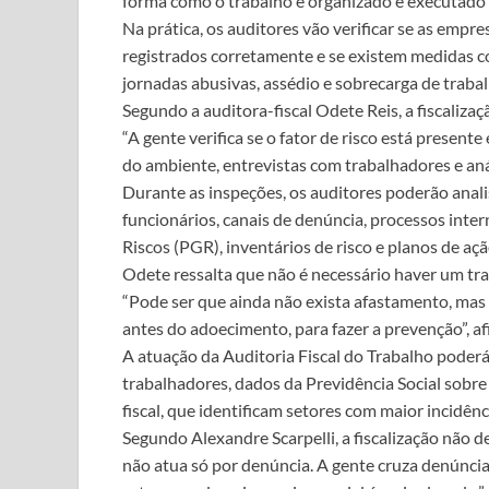
forma como o trabalho é organizado e executado
Na prática, os auditores vão verificar se as empres
registrados corretamente e se existem medidas c
jornadas abusivas, assédio e sobrecarga de trabal
Segundo a auditora-fiscal Odete Reis, a fiscaliza
“A gente verifica se o fator de risco está presente
do ambiente, entrevistas com trabalhadores e aná
Durante as inspeções, os auditores poderão analis
funcionários, canais de denúncia, processos in
Riscos (PGR), inventários de risco e planos de açã
Odete ressalta que não é necessário haver um tra
“Pode ser que ainda não exista afastamento, mas o
antes do adoecimento, para fazer a prevenção”, a
A atuação da Auditoria Fiscal do Trabalho poderá
trabalhadores, dados da Previdência Social sobre
fiscal, que identificam setores com maior incidên
Segundo Alexandre Scarpelli, a fiscalização não 
não atua só por denúncia. A gente cruza denúnc