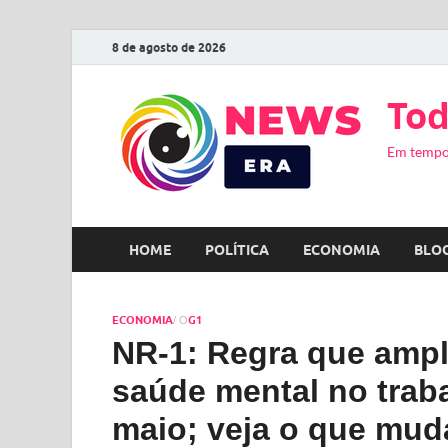
8 de agosto de 2026
Tod
Em tempo
HOME
POLÍTICA
ECONOMIA
BLO
ECONOMIA
G1
/ O
NR-1: Regra que ampli
saúde mental no trab
maio; veja o que mud