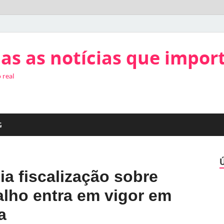
as as notícias que impor
 real
G
a fiscalização sobre
alho entra em vigor em
a