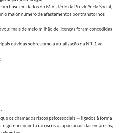
com base em dados do Ministério da Previdência Social,
 com o maior número de afastamentos por transtornos
avou: mais de meio milhão de licenças foram concedidas
.
ncipais dúvidas sobre como a atualização da NR-1 vai
;
1?
que os chamados riscos psicossociais — ligados à forma
r o gerenciamento de riscos ocupacionais das empresas,
 acidentes.