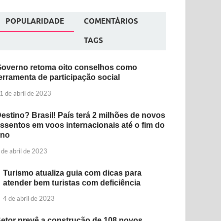
POPULARIDADE
COMENTÁRIOS
TAGS
overno retoma oito conselhos como
erramenta de participação social
1 de abril de 2023
estino? Brasil! País terá 2 milhões de novos
ssentos em voos internacionais até o fim do
ano
 de abril de 2023
Turismo atualiza guia com dicas para
atender bem turistas com deficiência
4 de abril de 2023
etor prevê a construção de 108 novos