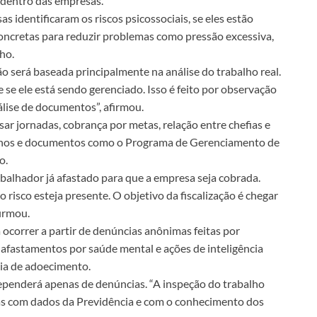
 dentro das empresas.
as identificaram os riscos psicossociais, se eles estão
oncretas para reduzir problemas como pressão excessiva,
ho.
ção será baseada principalmente na análise do trabalho real.
 e se ele está sendo gerenciado. Isso é feito por observação
lise de documentos”, afirmou.
ar jornadas, cobrança por metas, relação entre chefias e
ternos e documentos como o Programa de Gerenciamento de
o.
balhador já afastado para que a empresa seja cobrada.
 risco esteja presente. O objetivo da fiscalização é chegar
firmou.
 ocorrer a partir de denúncias anônimas feitas por
 afastamentos por saúde mental e ações de inteligência
cia de adoecimento.
dependerá apenas de denúncias. “A inspeção do trabalho
ias com dados da Previdência e com o conhecimento dos