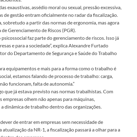
as exaustivas, assédio moral ou sexual, pressão excessiva,
as de gestão entram oficialmente no radar da fiscalização.
ta, sobretudo a partir das normas de ergonomia, mas agora
a de Gerenciamento de Riscos (PGR).
o psicossocial faz parte do gerenciamento de riscos. Isso já
resas e para a sociedade”, explica Alexandre Furtado
diretor do Departamento de Segurança e Saúde do Trabalho
para equipamentos e mais para a forma como o trabalho é
ocial, estamos falando de processo de trabalho: carga,
não funcionam, falta de autonomia.”
lgo que já estava previsto nas normas trabalhistas. Com
e as empresas olhem não apenas para máquinas,
 a dinâmica de trabalho dentro das organizações.
 o dever de entrar em empresas sem necessidade de
a atualização da NR-1, a fiscalização passará a olhar para a