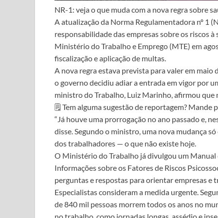
NR-1: veja o que muda com a nova regra sobre s
A atualização da Norma Regulamentadora nº 1 (NR‑
responsabilidade das empresas sobre os riscos à
Ministério do Trabalho e Emprego (MTE) em agost
fiscalização e aplicação de multas.
A nova regra estava prevista para valer em maio 
o governo decidiu adiar a entrada em vigor por u
ministro do Trabalho, Luiz Marinho, afirmou que
🗒️ Tem alguma sugestão de reportagem? Mande p
“Já houve uma prorrogação no ano passado e, ne
disse. Segundo o ministro, uma nova mudança só
dos trabalhadores — o que não existe hoje.
O Ministério do Trabalho já divulgou um Manual
Informações sobre os Fatores de Riscos Psicoss
perguntas e respostas para orientar empresas e t
Especialistas consideram a medida urgente. Segu
de 840 mil pessoas morrem todos os anos no mund
no trabalho, como jornadas longas, assédio e in