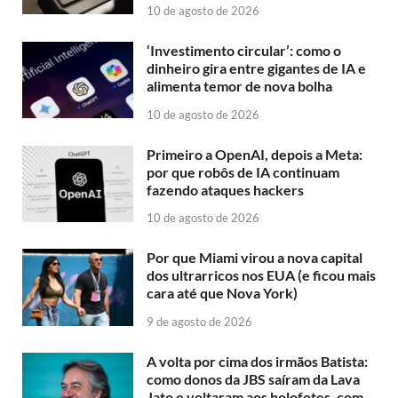
10 de agosto de 2026
‘Investimento circular’: como o
dinheiro gira entre gigantes de IA e
alimenta temor de nova bolha
10 de agosto de 2026
Primeiro a OpenAI, depois a Meta:
por que robôs de IA continuam
fazendo ataques hackers
10 de agosto de 2026
Por que Miami virou a nova capital
dos ultrarricos nos EUA (e ficou mais
cara até que Nova York)
9 de agosto de 2026
A volta por cima dos irmãos Batista:
como donos da JBS saíram da Lava
Jato e voltaram aos holofotes, com