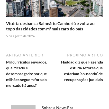
Vitória desbanca Balneário Camboriú e volta ao
topo das cidades com m² mais caro do país
5 de agosto de 2026
ARTIGO ANTERIOR
PRÓXIMO ARTIGO
Mil currículos enviados,
Haddad diz que Fazenda
qualificado e
estuda setores que
desempregado: por que
estariam ‘abusando’ de
milhões seguem fora do
recuperações judiciais
mercado há anos?
Sobre a News Era