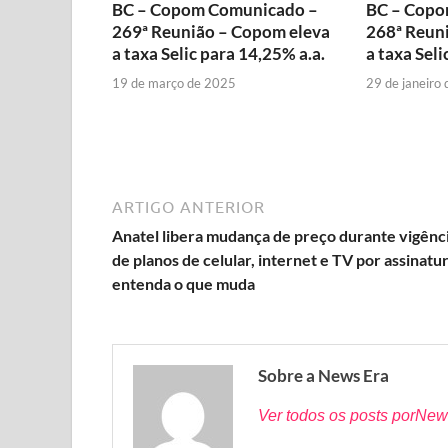
BC – Copom Comunicado –
BC – Copo
269ª Reunião – Copom eleva
268ª Reun
a taxa Selic para 14,25% a.a.
a taxa Seli
19 de março de 2025
29 de janeiro
ARTIGO ANTERIOR
Anatel libera mudança de preço durante vigênc
de planos de celular, internet e TV por assinatur
entenda o que muda
Sobre a News Era
Ver todos os posts porNew