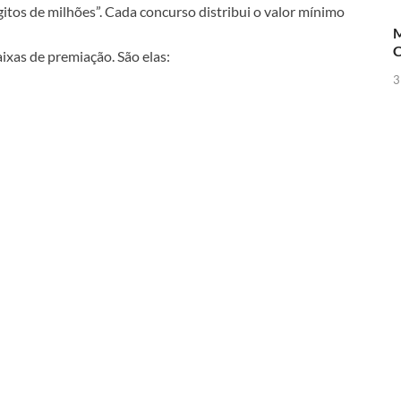
itos de milhões”. Cada concurso distribui o valor mínimo
M
C
aixas de premiação. São elas:
3