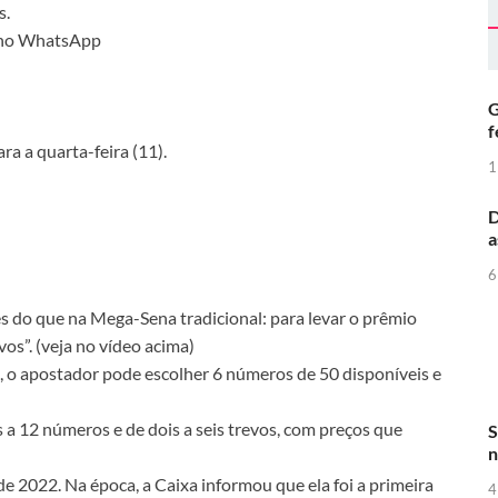
s.
1 no WhatsApp
G
f
ra a quarta-feira (11).
1
D
a
6
s do que na Mega-Sena tradicional: para levar o prêmio
vos”. (veja no vídeo acima)
, o apostador pode escolher 6 números de 50 disponíveis e
s a 12 números e de dois a seis trevos, com preços que
S
n
e 2022. Na época, a Caixa informou que ela foi a primeira
4