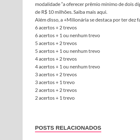
modalidade “a oferecer prêmio mínimo de dois díg
de R$ 10 milhões. Saiba mais aqui.
Além disso, a +Milionária se destaca por ter dez f
6 acertos + 2 trevos
6 acertos + 1 ou nenhum trevo
5 acertos + 2 trevos
5 acertos + 1 ou nenhum trevo
4 acertos + 2 trevos
4 acertos + 1 ou nenhum trevo
3 acertos + 2 trevos
3 acertos + 1 trevo
2 acertos + 2 trevos
2 acertos + 1 trevo
POSTS RELACIONADOS