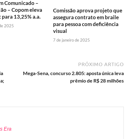
m Comunicado –
ião – Copom eleva
Comissão aprova projeto que
c para 13,25% a.a.
assegura contrato em braile
para pessoa com deficiência
 de 2025
visual
7 de janeiro de 2025
PRÓXIMO ARTIGO
ia
Mega-Sena, concurso 2.805: aposta única leva
a;
prêmio de R$ 28 milhões
s Era