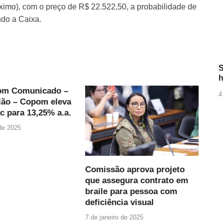
imo), com o preço de R$ 22.522,50, a probabilidade de
ndo a Caixa.
S
h
om Comunicado –
4
ião – Copom eleva
ic para 13,25% a.a.
 de 2025
Comissão aprova projeto
que assegura contrato em
braile para pessoa com
deficiência visual
7 de janeiro de 2025