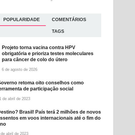
POPULARIDADE
COMENTÁRIOS
TAGS
Projeto torna vacina contra HPV
obrigatória e prioriza testes moleculares
para câncer de colo do útero
6 de agosto de 2026
overno retoma oito conselhos como
erramenta de participação social
1 de abril de 2023
estino? Brasil! País terá 2 milhões de novos
ssentos em voos internacionais até o fim do
ano
 de abril de 2023