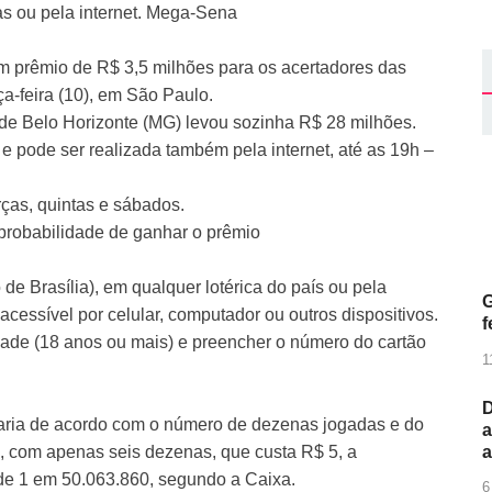
as ou pela internet. Mega-Sena
 prêmio de R$ 3,5 milhões para os acertadores das
ça-feira (10), em São Paulo.
de Belo Horizonte (MG) levou sozinha R$ 28 milhões.
 pode ser realizada também pela internet, até as 19h –
ças, quintas e sábados.
probabilidade de ganhar o prêmio
 de Brasília), em qualquer lotérica do país ou pela
G
acessível por celular, computador ou outros dispositivos.
f
idade (18 anos ou mais) e preencher o número do cartão
1
D
aria de acordo com o número de dezenas jogadas e do
a
s, com apenas seis dezenas, que custa R$ 5, a
 de 1 em 50.063.860, segundo a Caixa.
6