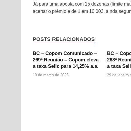
Já para uma aposta com 15 dezenas (limite máx
acertar o prêmio é de 1 em 10.003, ainda segu
POSTS RELACIONADOS
BC – Copom Comunicado –
BC – Cop
269ª Reunião – Copom eleva
268ª Reun
a taxa Selic para 14,25% a.a.
a taxa Sel
19 de março de 2025
29 de janeiro