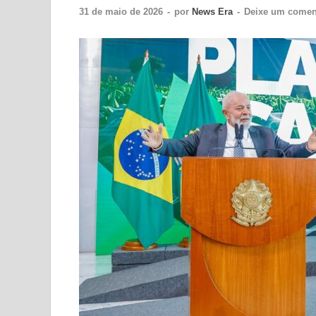
31 de maio de 2026
-
por
News Era
-
Deixe um comen