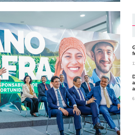
G
f
1
D
a
6