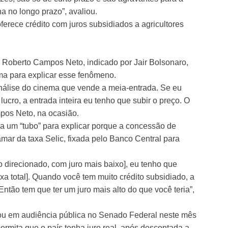
a no longo prazo”, avaliou.
erece crédito com juros subsidiados a agricultores
 Roberto Campos Neto, indicado por Jair Bolsonaro,
ma para explicar esse fenômeno.
análise do cinema que vende a meia-entrada. Se eu
ucro, a entrada inteira eu tenho que subir o preço. O
pos Neto, na ocasião.
 a um “tubo” para explicar porque a concessão de
mar da taxa Selic, fixada pelo Banco Central para
o direcionado, com juro mais baixo], eu tenho que
xa total]. Quando você tem muito crédito subsidiado, a
Então tem que ter um juro mais alto do que você teria”,
rmou em audiência pública no Senado Federal neste mês
 permita que o país tenha juro real, após descontada a