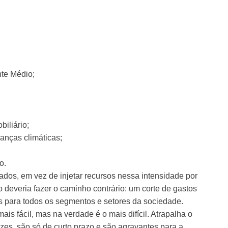
nte Médio;
iliário;
anças climáticas;
o.
dos, em vez de injetar recursos nessa intensidade por
o deveria fazer o caminho contrário: um corte de gastos
s para todos os segmentos e setores da sociedade.
s fácil, mas na verdade é o mais difícil. Atrapalha o
zes, são só de curto prazo e são agravantes para a