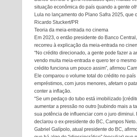
situação econômica do país quando a gente olh
Lula no lançamento do Plano Safra 2025, que of
Ricardo Stuckert/PR
Teoria da meia-entrada no cinema
Em 2023, o então presidente do Banco Central,
recorreu à explicação da meia-entrada no cine
“No crédito direcionado, a gente pode fazer a 
vendo muita meia-entrada e quero ter o mesmo l
crédito funciona um pouco assim”, afirmou Cam
Ele comparou o volume total do crédito no país
empréstimos, com juros menores, afetam o pata
conter a inflação.
“Se um pedaço do tubo está imobilizado [crédit
aumentar a pressão no outro [subindo mais a ta
sua potência de influenciar com o juro diminui. 
declarou o ex-presidente do BC, Campos Neto.
Gabriel Galípolo, atual presidente do BC, afi
que há algo de “idiossincrático” (peculiar) que