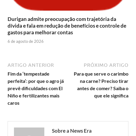
Durigan admite preocupação com trajetória da
dívida e fala em redução de benefícios e controle de
gastos para melhorar contas
6 de agosto de 2026
ARTIGO ANTERIOR
PRÓXIMO ARTIGO
Fim da ‘tempestade
Para que serve o carimbo
perfeita’: por que o agro já
na carne? Preciso tirar
prevê dificuldades com El
antes de comer? Saiba o
Niño e fertilizantes mais
que ele significa
caros
Sobre a News Era