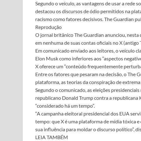
Segundo o veículo, as vantagens de usar a rede soc
destacou os discursos de ódio permitidos na plata
racismo como fatores decisivos. The Guardian pub
Reprodução
O jornal britânico The Guardian anunciou, nesta 
em nenhuma de suas contas oficiais no X (antigo T
Em comunicado enviado aos leitores, o veículo clas
Elon Musk como inferiores aos “aspectos negativo
X oferece um “conteúdo frequentemente perturb
Entre os fatores que pesaram na decisão, o The G
plataforma, as teorias da conspiração de extrema 
Segundo o comunicado, as eleições presidenciais
republicano Donald Trump contra a republicana K
“considerado há um tempo”.
“A campanha eleitoral presidencial dos EUA serv
tempo: que X é uma plataforma de mídia tóxica e 
sua influência para moldar o discurso político”, dis
LEIA TAMBÉM