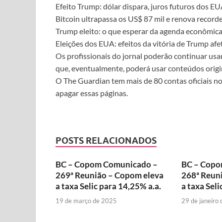
Efeito Trump: dólar dispara, juros futuros dos E
Bitcoin ultrapassa os US$ 87 mil e renova recorde
Trump eleito: o que esperar da agenda econômic
Eleições dos EUA: efeitos da vitória de Trump afe
Os profissionais do jornal poderão continuar us
que, eventualmente, poderá usar conteúdos origi
O The Guardian tem mais de 80 contas oficiais no
apagar essas páginas.
POSTS RELACIONADOS
BC – Copom Comunicado –
BC – Copo
269ª Reunião – Copom eleva
268ª Reun
a taxa Selic para 14,25% a.a.
a taxa Seli
19 de março de 2025
29 de janeiro