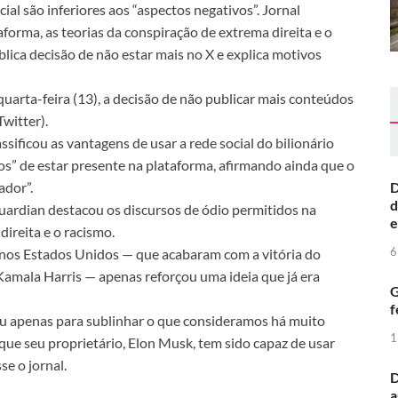
ial são inferiores aos “aspectos negativos”. Jornal
forma, as teorias da conspiração de extrema direita e o
lica decisão de não estar mais no X e explica motivos
quarta-feira (13), a decisão de não publicar mais conteúdos
witter).
sificou as vantagens de usar a rede social do bilionário
s” de estar presente na plataforma, afirmando ainda que o
D
ador”.
d
uardian destacou os discursos de ódio permitidos na
e
direita e o racismo.
6
 nos Estados Unidos — que acabaram com a vitória do
amala Harris — apenas reforçou uma ideia que já era
G
f
iu apenas para sublinhar o que consideramos há muito
1
que seu proprietário, Elon Musk, tem sido capaz de usar
se o jornal.
D
a