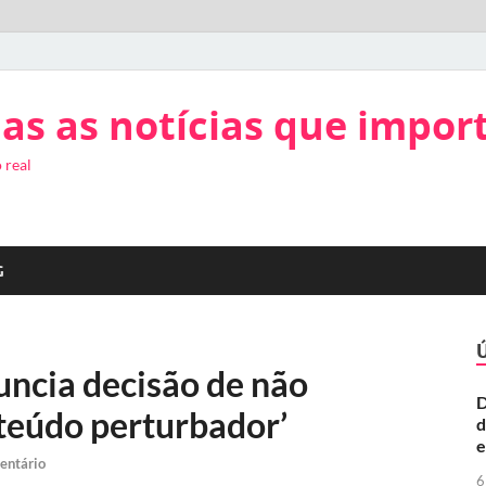
as as notícias que impor
 real
G
uncia decisão de não
D
nteúdo perturbador’
d
e
entário
6