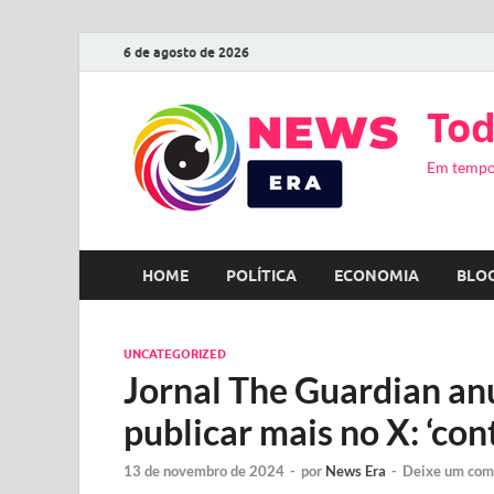
6 de agosto de 2026
Tod
Em tempo
HOME
POLÍTICA
ECONOMIA
BLO
UNCATEGORIZED
Jornal The Guardian an
publicar mais no X: ‘co
13 de novembro de 2024
-
por
News Era
-
Deixe um com