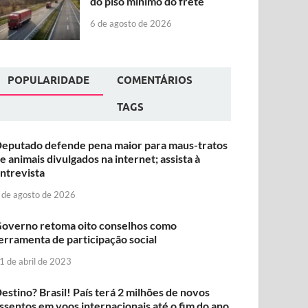
do piso mínimo do frete
6 de agosto de 2026
POPULARIDADE
COMENTÁRIOS
TAGS
eputado defende pena maior para maus-tratos
e animais divulgados na internet; assista à
ntrevista
 de agosto de 2026
overno retoma oito conselhos como
erramenta de participação social
1 de abril de 2023
estino? Brasil! País terá 2 milhões de novos
ssentos em voos internacionais até o fim do ano