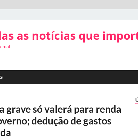
as as notícias que impor
 real
G
a grave só valerá para renda
overno; dedução de gastos
ada