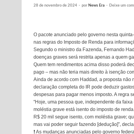
28 de novembro de 2024
-
por
News Era
-
Deixe um com
O pacote anunciado pelo governo nesta quinta-f
nas regras do Imposto de Renda para informaç
Segundo o ministro da Fazenda, Fernando Hadda
doenças graves será restrita apenas a quem ga
Quem tem rendimentos acima disso poderá decl
pago – mas não teria mais direito à isenção co
Ainda de acordo com Haddad, a proposta não 
declaração completa do IR pode deduzir gasto
despesas para pagar menos imposto. A regra se
“Hoje, uma pessoa que, independente da faixa 
moléstia grave está isento do imposto de rend
R$ 20 mil segue isento, com moléstia grave; qu
mas vai poder seguir fazendo [dedução]”, decla
❗ As mudanças anunciadas pelo governo federa