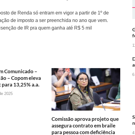
sto de Renda só entram em vigor a partir de 1º de
ação de imposto a ser preenchida no ano que vem.
isenção de IR pra quem ganha até R$ 5 mil
G
f
1
D
a
m Comunicado –
6
ião – Copom eleva
c para 13,25% a.a.
 de 2025
S
Comissão aprova projeto que
n
assegura contrato em braile
para pessoa com deficiência
4