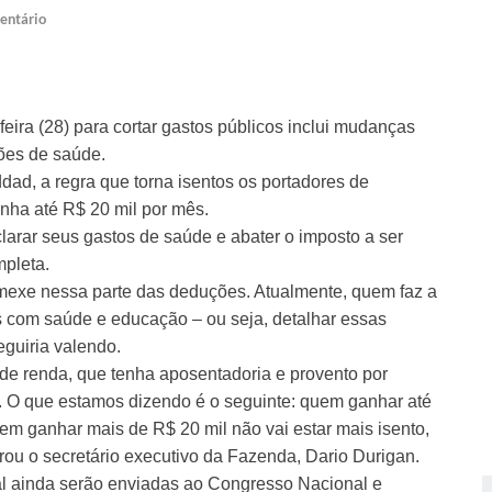
entário
eira (28) para cortar gastos públicos inclui mudanças
ões de saúde.
d, a regra que torna isentos os portadores de
nha até R$ 20 mil por mês.
arar seus gastos de saúde e abater o imposto a ser
mpleta.
mexe nessa parte das deduções. Atualmente, quem faz a
s com saúde e educação – ou seja, detalhar essas
guiria valendo.
de renda, que tenha aposentadoria e provento por
a. O que estamos dizendo é o seguinte: quem ganhar até
em ganhar mais de R$ 20 mil não vai estar mais isento,
rou o secretário executivo da Fazenda, Dario Durigan.
l ainda serão enviadas ao Congresso Nacional e