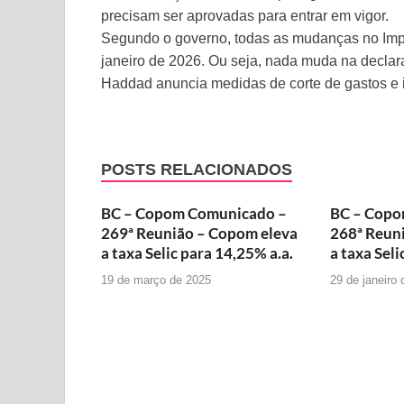
precisam ser aprovadas para entrar em vigor.
Segundo o governo, todas as mudanças no Impo
janeiro de 2026. Ou seja, nada muda na declar
Haddad anuncia medidas de corte de gastos e 
POSTS RELACIONADOS
BC – Copom Comunicado –
BC – Copo
269ª Reunião – Copom eleva
268ª Reun
a taxa Selic para 14,25% a.a.
a taxa Seli
19 de março de 2025
29 de janeiro