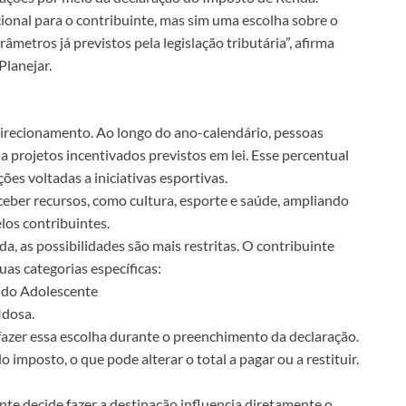
ional para o contribuinte, mas sim uma escolha sobre o
metros já previstos pela legislação tributária”, afirma
Planejar.
e direcionamento. Ao longo do ano-calendário, pessoas
a projetos incentivados previstos em lei. Esse percentual
es voltadas a iniciativas esportivas.
eber recursos, como cultura, esporte e saúde, ampliando
los contribuintes.
 as possibilidades são mais restritas. O contribuinte
as categorias específicas:
e do Adolescente
Idosa.
fazer essa escolha durante o preenchimento da declaração.
o imposto, o que pode alterar o total a pagar ou a restituir.
e decide fazer a destinação influencia diretamente o