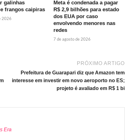
r galinhas
Meta é condenada a pagar
e frangos caipiras
R$ 2,9 bilhões para estado
dos EUA por caso
e 2026
envolvendo menores nas
redes
7 de agosto de 2026
PRÓXIMO ARTIGO
Prefeitura de Guarapari diz que Amazon tem
em
interesse em investir em novo aeroporto no ES;
projeto é avaliado em R$ 1 bi
s Era