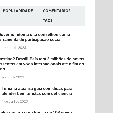
POPULARIDADE
COMENTÁRIOS
TAGS
overno retoma oito conselhos como
erramenta de participação social
1 de abril de 2023
estino? Brasil! País terá 2 milhões de novos
ssentos em voos internacionais até o fim do
ano
 de abril de 2023
Turismo atualiza guia com dicas para
atender bem turistas com deficiência
4 de abril de 2023
etor prevê a construção de 108 novos