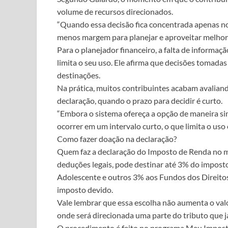
volume de recursos direcionados.
“Quando essa decisão fica concentrada apenas no
menos margem para planejar e aproveitar melhor o
Para o planejador financeiro, a falta de inform
limita o seu uso. Ele afirma que decisões tomad
destinações.
Na prática, muitos contribuintes acabam avalian
declaração, quando o prazo para decidir é curto.
“Embora o sistema ofereça a opção de maneira si
ocorrer em um intervalo curto, o que limita o us
Como fazer doação na declaração?
Quem faz a declaração do Imposto de Renda no
deduções legais, pode destinar até 3% do impost
Adolescente e outros 3% aos Fundos dos Direitos 
imposto devido.
Vale lembrar que essa escolha não aumenta o valo
onde será direcionada uma parte do tributo que já
O procedimento é feito no programa Meu Imposto