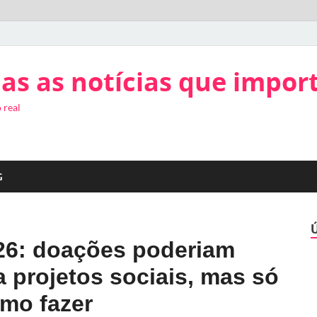
as as notícias que impor
 real
G
26: doações poderiam
a projetos sociais, mas só
omo fazer