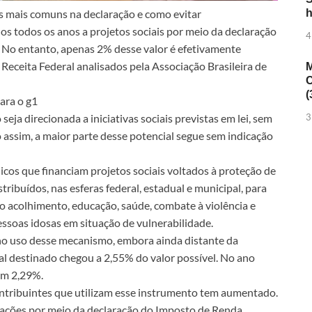
s mais comuns na declaração e como evitar
h
os todos os anos a projetos sociais por meio da declaração
4
. No entanto, apenas 2% desse valor é efetivamente
Receita Federal analisados pela Associação Brasileira de
M
C
(
ara o g1
eja direcionada a iniciativas sociais previstas em lei, sem
3
assim, a maior parte desse potencial segue sem indicação
icos que financiam projetos sociais voltados à proteção de
stribuídos, nas esferas federal, estadual e municipal, para
mo acolhimento, educação, saúde, combate à violência e
pessoas idosas em situação de vulnerabilidade.
no uso desse mecanismo, embora ainda distante da
al destinado chegou a 2,55% do valor possível. No ano
 em 2,29%.
ntribuintes que utilizam esse instrumento tem aumentado.
oações por meio da declaração do Imposto de Renda.