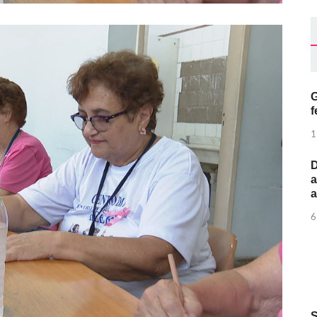
G
f
1
D
a
6
S