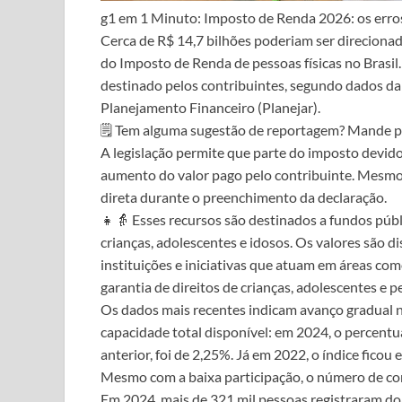
g1 em 1 Minuto: Imposto de Renda 2026: os erro
Cerca de R$ 14,7 bilhões poderiam ser direcionad
do Imposto de Renda de pessoas físicas no Brasil
destinado pelos contribuintes, segundo dados da 
Planejamento Financeiro (Planejar).
🗒️ Tem alguma sugestão de reportagem? Mande p
A legislação permite que parte do imposto devido s
aumento do valor pago pelo contribuinte. Mesmo 
direta durante o preenchimento da declaração.
👧👵 Esses recursos são destinados a fundos públ
crianças, adolescentes e idosos. Os valores são di
instituições e iniciativas que atuam em áreas co
garantia de direitos de crianças, adolescentes e 
Os dados mais recentes indicam avanço gradual 
capacidade total disponível: em 2024, o percentu
anterior, foi de 2,25%. Já em 2022, o índice ficou
Mesmo com a baixa participação, o número de co
Em 2024, mais de 321 mil pessoas registraram d