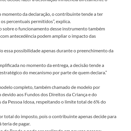
 momento da declaração, o contribuinte tende a ter
s percentuais permitidos”, explica.
ação sobre o funcionamento desse instrumento também
as com antecedência podem ampliar o impacto das
do essa possibilidade apenas durante o preenchimento da
mplificada no momento da entrega, a decisão tende a
o estratégico do mecanismo por parte de quem declara.”
 modelo completo, também chamado de modelo por
o devido aos Fundos dos Direitos da Criança e do
da Pessoa Idosa, respeitando o limite total de 6% do
r total do imposto, pois o contribuinte apenas decide para
 teria de pagar.
 de Renda e pode ser realizado em poucos passos: