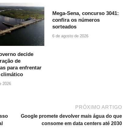
Mega-Sena, concurso 3041:
confira os números
sorteados
6 de agosto de 2026
governo decide
eração de
cas para enfrentar
climático
e 2026
PRÓXIMO ARTIGO
esso
Google promete devolver mais água do que
al
consome em data centers até 2030