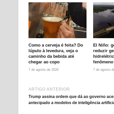
Como a cerveja é feita? Do
El Niño: 
lúpulo à levedura, veja o
reduzir g
caminho da bebida até
hidrelétri
chegar ao copo
fenômeno 
7 de agosto de 2026
7 de agosto d
ARTIGO ANTERIOR
Trump assina ordem que dá ao governo ac
antecipado a modelos de inteligência artifici