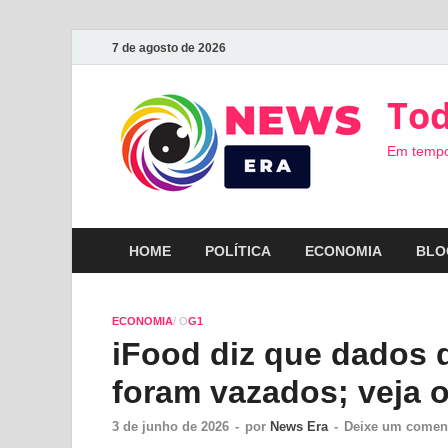
7 de agosto de 2026
Tod
Em tempo
HOME
POLÍTICA
ECONOMIA
BLO
ECONOMIA
/ O
G1
iFood diz que dados d
foram vazados; veja o
3 de junho de 2026
-
por
News Era
-
Deixe um comen