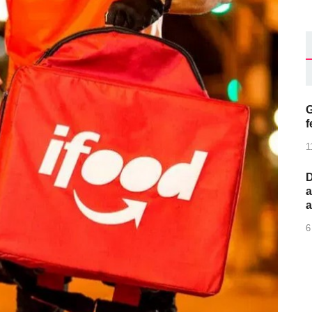
G
f
1
D
a
6