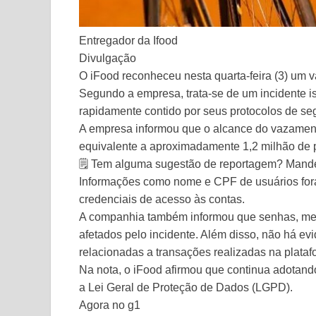
Entregador da Ifood
Divulgação
O iFood reconheceu nesta quarta-feira (3) um 
Segundo a empresa, trata-se de um incidente i
rapidamente contido por seus protocolos de se
A empresa informou que o alcance do vazamento 
equivalente a aproximadamente 1,2 milhão de 
🗒️ Tem alguma sugestão de reportagem? Mand
Informações como nome e CPF de usuários fo
credenciais de acesso às contas.
A companhia também informou que senhas, meio
afetados pelo incidente. Além disso, não há e
relacionadas a transações realizadas na plataf
Na nota, o iFood afirmou que continua adotan
a Lei Geral de Proteção de Dados (LGPD).
Agora no g1