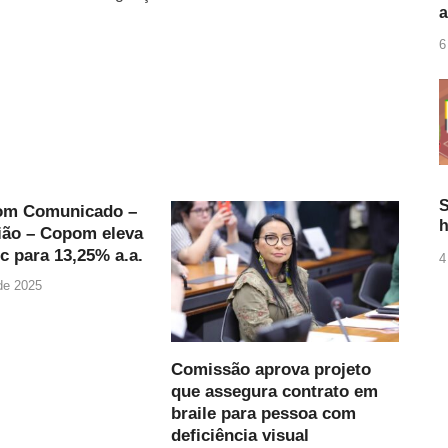
6
S
om Comunicado –
h
ião – Copom eleva
ic para 13,25% a.a.
4
 de 2025
Comissão aprova projeto
que assegura contrato em
braile para pessoa com
deficiência visual