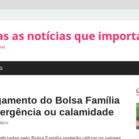
s as notícias que impor
eal
G
amento do Bolsa Família
ergência ou calamidade
ário
ficiadas pelo Bolsa Família poderão utilizar os valores