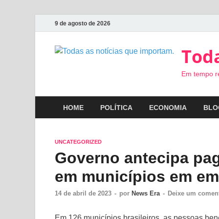
9 de agosto de 2026
Toda
Em tempo r
HOME
POLÍTICA
ECONOMIA
BLO
UNCATEGORIZED
Governo antecipa pag
em municípios em em
14 de abril de 2023
-
por
News Era
-
Deixe um coment
Em 126 municípios brasileiros, as pessoas bene