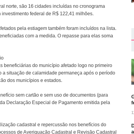
ral norte, são 16 cidades incluídas no cronograma
 investimento federal de R$ 122,41 milhões.
fetados pela estiagem também foram incluídos na lista.
beneficiadas com a medida. O repasse para elas soma
io
s beneficiárias do município afetado logo no primeiro
so a situação de calamidade permaneça após o período
ção dos municípios e estados.
enefício sem cartão e sem uso de documentos (para
G
o da Declaração Especial de Pagamento emitida pela
f
1
ização cadastral e repercussão nos benefícios do
D
a
processos de Averiguação Cadastral e Revisão Cadastral