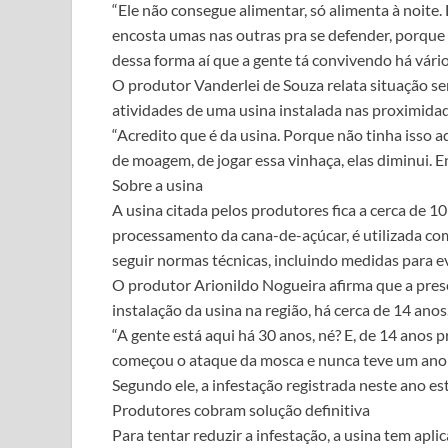
“Ele não consegue alimentar, só alimenta à noite.
encosta umas nas outras pra se defender, porque on
dessa forma aí que a gente tá convivendo há vários
O produtor Vanderlei de Souza relata situação sem
atividades de uma usina instalada nas proximida
“Acredito que é da usina. Porque não tinha isso 
de moagem, de jogar essa vinhaça, elas diminui. En
Sobre a usina
A usina citada pelos produtores fica a cerca de 1
processamento da cana-de-açúcar, é utilizada com
seguir normas técnicas, incluindo medidas para ev
O produtor Arionildo Nogueira afirma que a pre
instalação da usina na região, há cerca de 14 anos
“A gente está aqui há 30 anos, né? E, de 14 anos p
começou o ataque da mosca e nunca teve um ano q
Segundo ele, a infestação registrada neste ano es
Produtores cobram solução definitiva
Para tentar reduzir a infestação, a usina tem apl