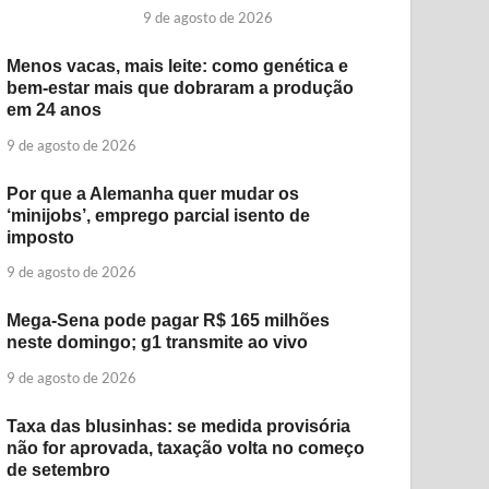
9 de agosto de 2026
Menos vacas, mais leite: como genética e
bem-estar mais que dobraram a produção
em 24 anos
9 de agosto de 2026
Por que a Alemanha quer mudar os
‘minijobs’, emprego parcial isento de
imposto
9 de agosto de 2026
Mega-Sena pode pagar R$ 165 milhões
neste domingo; g1 transmite ao vivo
9 de agosto de 2026
Taxa das blusinhas: se medida provisória
não for aprovada, taxação volta no começo
de setembro