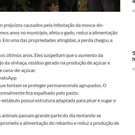
6
m prejuízos causados pela infestação da mosca-do-
imos anos no município, afeta o gado, reduz a alimentação
e. Em uma das propriedades atingidas, a perda chegou a
S
nos últimos anos. Eles suspeitam que o aumento da
h
o da vinhaça, resíduo gerado na produção de açúcar e
4
de cana-de-açúcar.
WhatsApp
 que tentam se proteger permanecendo agrupados. O
ormalmente fica espalhado pelo pasto.
stábulo possui estrutura adaptada para picar e sugar o
 animais passam grande parte do dia tentando se
ompromete a alimentação do rebanho e reduz a produção de