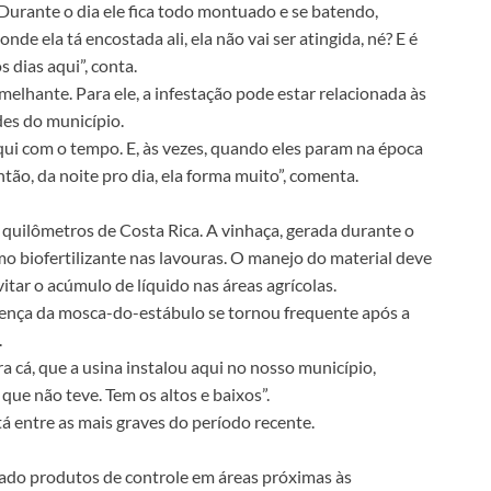
 Durante o dia ele fica todo montuado e se batendo,
de ela tá encostada ali, ela não vai ser atingida, né? E é
 dias aqui”, conta.
elhante. Para ele, a infestação pode estar relacionada às
des do município.
aqui com o tempo. E, às vezes, quando eles param na época
tão, da noite pro dia, ela forma muito”, comenta.
0 quilômetros de Costa Rica. A vinhaça, gerada durante o
o biofertilizante nas lavouras. O manejo do material deve
itar o acúmulo de líquido nas áreas agrícolas.
sença da mosca-do-estábulo se tornou frequente após a
.
ra cá, que a usina instalou aqui no nosso município,
ue não teve. Tem os altos e baixos”.
tá entre as mais graves do período recente.
icado produtos de controle em áreas próximas às