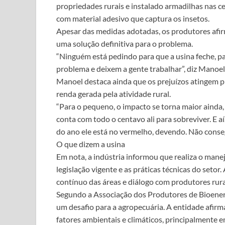
propriedades rurais e instalado armadilhas nas ce
com material adesivo que captura os insetos.
Apesar das medidas adotadas, os produtores afir
uma solução definitiva para o problema.
“Ninguém está pedindo para que a usina feche, pa
problema e deixem a gente trabalhar”, diz Manoel
Manoel destaca ainda que os prejuízos atingem 
renda gerada pela atividade rural.
“Para o pequeno, o impacto se torna maior ainda, n
conta com todo o centavo ali para sobreviver. E aí,
do ano ele está no vermelho, devendo. Não conseg
O que dizem a usina
Em nota, a indústria informou que realiza o man
legislação vigente e as práticas técnicas do s
contínuo das áreas e diálogo com produtores rur
Segundo a Associação dos Produtores de Bioenerg
um desafio para a agropecuária. A entidade afirma
fatores ambientais e climáticos, principalmente