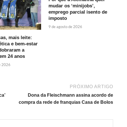
mudar os ‘minijobs’,
emprego parcial isento de
imposto
9 de agosto de 2026
s, mais leite:
tica e bem-estar
dobraram a
em 24 anos
e 2026
PRÓXIMO ARTIGO
ca’
Dona da Fleischmann assina acordo de
compra da rede de franquias Casa de Bolos