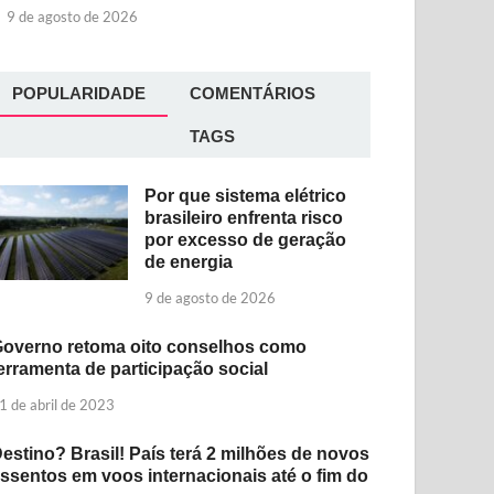
9 de agosto de 2026
POPULARIDADE
COMENTÁRIOS
TAGS
Por que sistema elétrico
brasileiro enfrenta risco
por excesso de geração
de energia
9 de agosto de 2026
overno retoma oito conselhos como
erramenta de participação social
1 de abril de 2023
estino? Brasil! País terá 2 milhões de novos
ssentos em voos internacionais até o fim do