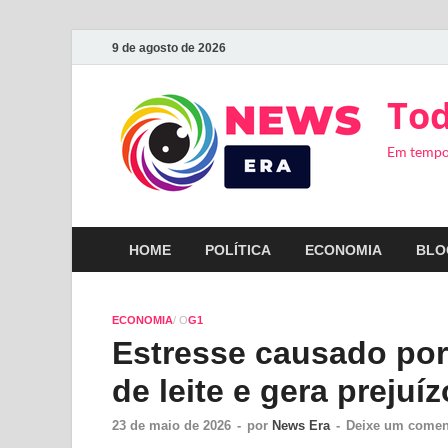
9 de agosto de 2026
Tod
Em tempo
HOME
POLÍTICA
ECONOMIA
BLO
ECONOMIA
/ O
G1
Estresse causado po
de leite e gera preju
23 de maio de 2026
-
por
News Era
-
Deixe um comen