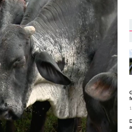
G
f
1
D
a