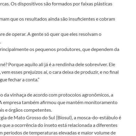
rcas. Os dispositivos são formados por faixas plásticas
mam que os resultados ainda são insuficientes e cobram
re de operar. A gente só quer que eles resolvam o
.
principalmente os pequenos produtores, que dependem da
é? Porque aquilo ali já é a rendinha dele sobreviver. Ele
 vem esses prejuízos aí, o cara deixa de produzir, e no final
ue fechar a conta.”
ejo da vinhaça de acordo com protocolos agronômicos, a
etor. A empresa também afirmou que mantém monitoramento
ais e órgãos competentes.
ia de Mato Grosso do Sul (Biosul), a mosca-do-estábulo é
 que a ocorrência do inseto está relacionada a diferentes
 em períodos de temperaturas elevadas e maior volume de