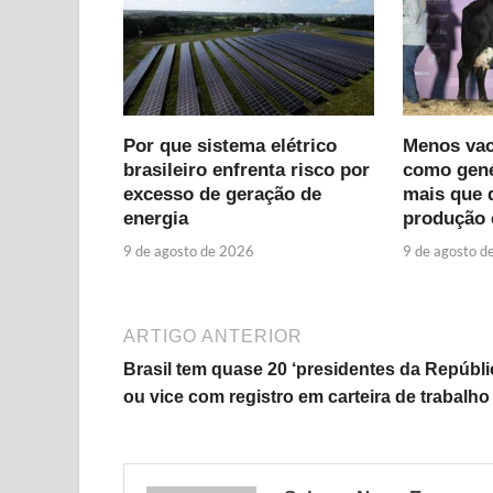
Por que sistema elétrico
Menos vaca
brasileiro enfrenta risco por
como gené
excesso de geração de
mais que 
energia
produção 
9 de agosto de 2026
9 de agosto d
ARTIGO ANTERIOR
Brasil tem quase 20 ‘presidentes da Repúbli
ou vice com registro em carteira de trabalho