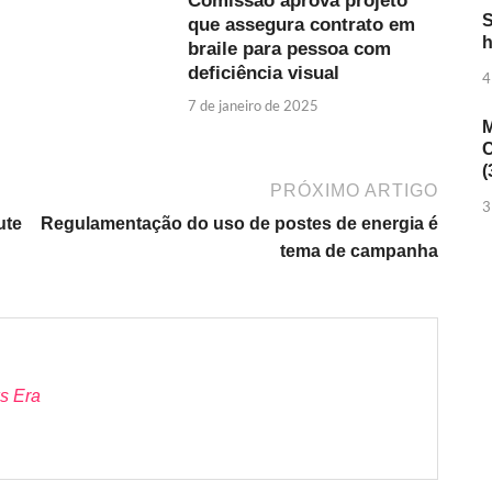
Comissão aprova projeto
S
que assegura contrato em
h
braile para pessoa com
deficiência visual
4
7 de janeiro de 2025
M
C
(
PRÓXIMO ARTIGO
3
ute
Regulamentação do uso de postes de energia é
tema de campanha
s Era