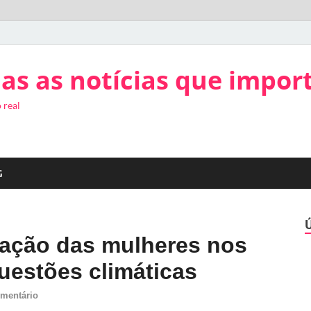
as as notícias que impor
 real
G
ipação das mulheres nos
uestões climáticas
mentário