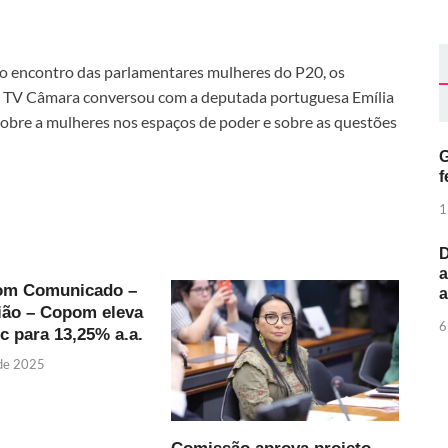
do encontro das parlamentares mulheres do P20, os
a TV Câmara conversou com a deputada portuguesa Emília
 sobre a mulheres nos espaços de poder e sobre as questões
G
f
1
D
a
om Comunicado –
ião – Copom eleva
6
ic para 13,25% a.a.
 de 2025