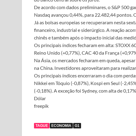
De acordo com dados preliminares, o S&P 500 gan
Nasdaq avançou 0,44%, para 22.482,44 pontos. O
Já as bolsas europeias se recuperaram nesta sext
financeiro, industrial e siderúrgico. A reação acon
chinês e também após o impacto inicial das medi
Os principais índices fecharam em alta: STOXX 
Reino Unido (+0,77%), CAC 40 da França (+0,97%)
Na Ásia, os mercados fecharam em queda, apesar d
na China. Investidores aproveitaram para realiza
Os principais índices encerraram o dia com perda
Nikkei em Tóquio (-0,87%), Kospi em Seul (-2,45%
(-0,18%). A exceção foi Sydney, com alta de 0,17%
Dólar
freepik
TAGUE
ECONOMIA
G1