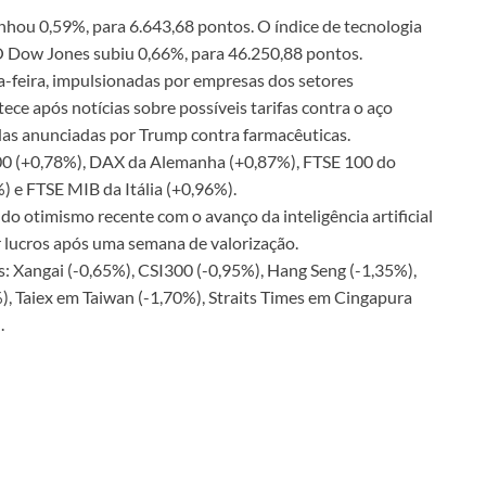
hou 0,59%, para 6.643,68 pontos. O índice de tecnologia
 Dow Jones subiu 0,66%, para 46.250,88 pontos.
a-feira, impulsionadas por empresas dos setores
tece após notícias sobre possíveis tarifas contra o aço
das anunciadas por Trump contra farmacêuticas.
600 (+0,78%), DAX da Alemanha (+0,87%), FTSE 100 do
 e FTSE MIB da Itália (+0,96%).
o otimismo recente com o avanço da inteligência artificial
r lucros após uma semana de valorização.
s: Xangai (-0,65%), CSI300 (-0,95%), Hang Seng (-1,35%),
), Taiex em Taiwan (-1,70%), Straits Times em Cingapura
.