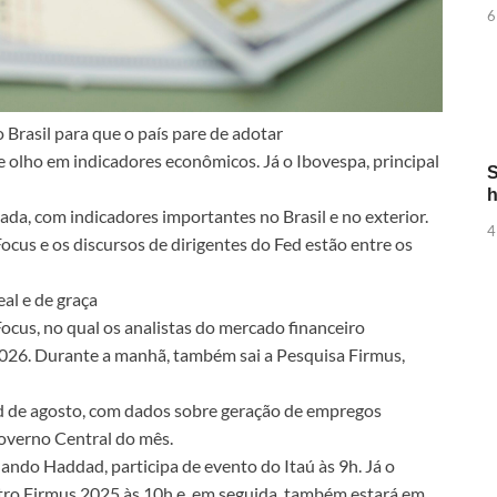
6
o Brasil para que o país pare de adotar
de olho em indicadores econômicos. Já o Ibovespa, principal
S
h
, com indicadores importantes no Brasil e no exterior.
4
ocus e os discursos de dirigentes do Fed estão entre os
al e de graça
Focus, no qual os analistas do mercado financeiro
2026. Durante a manhã, também sai a Pesquisa Firmus,
ed de agosto, com dados sobre geração de empregos
Governo Central do mês.
nando Haddad, participa de evento do Itaú às 9h. Já o
ntro Firmus 2025 às 10h e, em seguida, também estará em