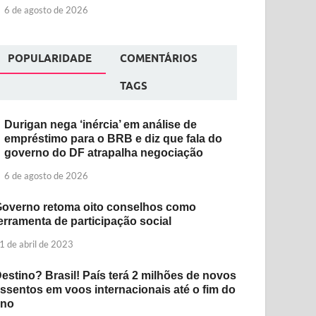
6 de agosto de 2026
POPULARIDADE
COMENTÁRIOS
TAGS
Durigan nega ‘inércia’ em análise de
empréstimo para o BRB e diz que fala do
governo do DF atrapalha negociação
6 de agosto de 2026
overno retoma oito conselhos como
erramenta de participação social
1 de abril de 2023
estino? Brasil! País terá 2 milhões de novos
ssentos em voos internacionais até o fim do
ano