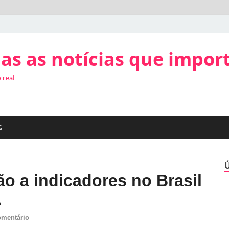
as as notícias que impor
 real
G
o a indicadores no Brasil
A
omentário