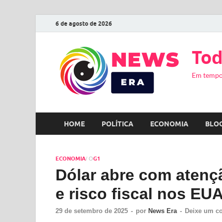
6 de agosto de 2026
Tod
Em tempo
HOME
POLÍTICA
ECONOMIA
BLO
ECONOMIA
G1
/ O
Dólar abre com atençã
e risco fiscal nos EU
29 de setembro de 2025
-
por
News Era
-
Deixe um c