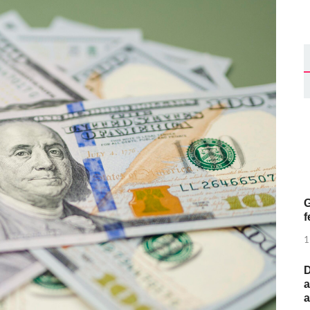
G
f
1
D
a