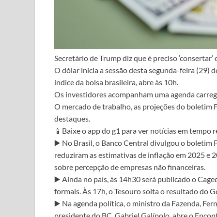
Secretário de Trump diz que é preciso ‘consertar’ 
O dólar inicia a sessão desta segunda-feira (29) 
índice da bolsa brasileira, abre às 10h.
Os investidores acompanham uma agenda carregada
O mercado de trabalho, as projeções do boletim F
destaques.
📱Baixe o app do g1 para ver notícias em tempo re
▶️ No Brasil, o Banco Central divulgou o boletim 
reduziram as estimativas de inflação em 2025 e 
sobre percepção de empresas não financeiras.
▶️ Ainda no país, às 14h30 será publicado o Cag
formais. Às 17h, o Tesouro solta o resultado do 
▶️ Na agenda política, o ministro da Fazenda, Fer
presidente do BC, Gabriel Galípolo, abre o Enco