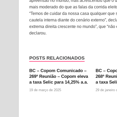
apreensão no mundo, mas acrescentou que o disc
mais moderado do que as falas da corrida eleito
“Temos de cuidar da nossa casa qualquer que s
cautela interna diante do cenário externo”, dec
extrema direita crescente no mundo”, que “não é
declarou.
POSTS RELACIONADOS
BC – Copom Comunicado –
BC – Cop
269ª Reunião – Copom eleva
268ª Reun
a taxa Selic para 14,25% a.a.
a taxa Sel
19 de março de 2025
29 de janeiro