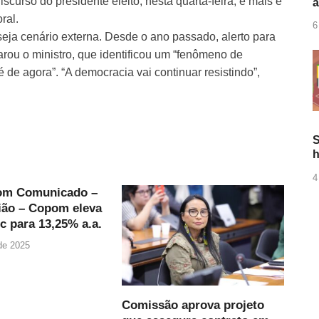
urso do presidente eleito, nesta quarta-feira, é mais é
ral.
6
eja cenário externa. Desde o ano passado, alerto para
larou o ministro, que identificou um “fenômeno de
 de agora”. “A democracia vai continuar resistindo”,
S
h
4
om Comunicado –
ião – Copom eleva
ic para 13,25% a.a.
 de 2025
Comissão aprova projeto